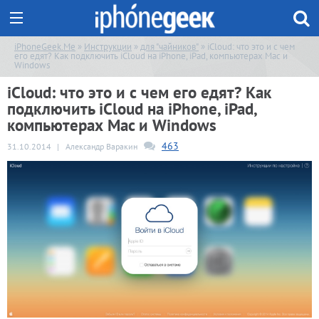
iPhoneGeek.Me
»
Инструкции
»
для "чайников"
» iCloud: что это и с чем
его едят? Как подключить iCloud на iPhone, iPad, компьютерах Mac и
Windows
iCloud: что это и с чем его едят? Как
подключить iCloud на iPhone, iPad,
компьютерах Mac и Windows
463
31.10.2014
|
Александр Варакин