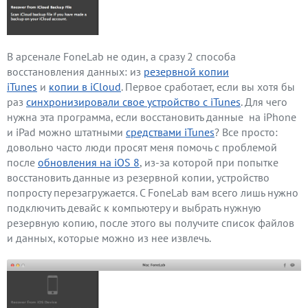
В арсенале FoneLab не один, а сразу 2 способа
восстановления данных: из
резервной копии
iTunes
и
копии в iCloud
. Первое сработает, если вы хотя бы
раз
синхронизировали свое устройство с iTunes
. Для чего
нужна эта программа, если восстановить данные на iPhone
и iPad можно штатными
средствами iTunes
? Все просто:
довольно часто люди просят меня помочь с проблемой
после
обновления на iOS 8
, из-за которой при попытке
восстановить данные из резервной копии, устройство
попросту перезагружается. С FoneLab вам всего лишь нужно
подключить девайс к компьютеру и выбрать нужную
резервную копию, после этого вы получите список файлов
и данных, которые можно из нее извлечь.