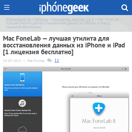
iPhoneGeek.Me
»
Обзоры
»
Программы для Mac OS X
» Mac FoneLab —
лучшая утилита для восстановления данных из iPhone и iPad [1
лицензия бесплатно]
Mac FoneLab — лучшая утилита для
восстановления данных из iPhone и iPad
[1 лицензия бесплатно]
11
18.03.2015
|
Лев Рихтер