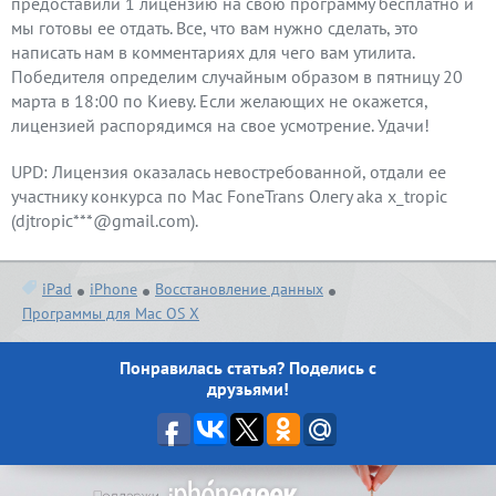
предоставили 1 лицензию на свою программу бесплатно и
мы готовы ее отдать. Все, что вам нужно сделать, это
написать нам в комментариях для чего вам утилита.
Победителя определим случайным образом в пятницу 20
марта в 18:00 по Киеву. Если желающих не окажется,
лицензией распорядимся на свое усмотрение. Удачи!
UPD: Лицензия оказалась невостребованной, отдали ее
участнику конкурса по Mac FoneTrans Олегу aka x_tropic
(djtropic***@gmail.com).
iPad
iPhone
Восстановление данных
Программы для Mac OS X
Понравилась статья? Поделись с
друзьями!