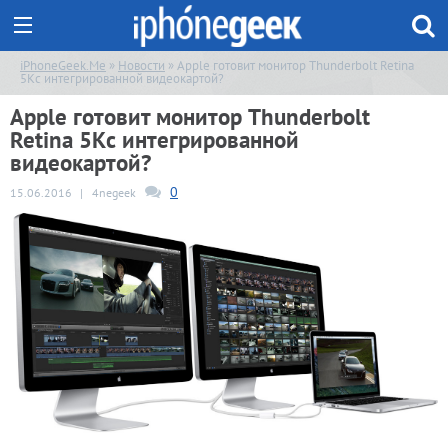
iPhoneGeek.Me
»
Новости
» Apple готовит монитор Thunderbolt Retina
5Kс интегрированной видеокартой?
Apple готовит монитор Thunderbolt
Retina 5Kс интегрированной
видеокартой?
0
15.06.2016
|
4negeek