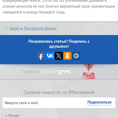
конференции WWDC 2016, но по уточненным данным в
списке анонсов ее нет. Значит, вероятный срок презентации
смещается к концу текущего года.
Apple
Thunderbolt Display
Понравилась статья? Поделись с
друзьями!
Свежие новости от iPhoneGeek
« Ранее