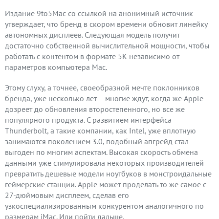
Издание 9to5Mac со ссылкой на анонимный источник
утверждает, что бренд в скором времени обновит линейку
автономных дисплеев. Следующая модель получит
достаточно собственной вычислительной мощности, чтобы
работать с контентом в формате 5K независимо от
параметров компьютера Mac.
Этому слуху, а точнее, своеобразной мечте поклонников
бренда, уже несколько лет – многие ждут, когда же Apple
дозреет до обновления второстепенного, но все же
популярного продукта. С развитием интерфейса
Thunderbolt, а такие компании, как Intel, уже вплотную
занимаются поколением 3.0, подобный апгрейд стал
выгоден по многим аспектам. Высокая скорость обмена
данными уже стимулировала некоторых производителей
превратить дешевые модели ноутбуков в монстроидальные
геймерские станции. Apple может проделать то же самое с
27-дюймовым дисплеем, сделав его
узкоспециализированным конкурентом аналогичного по
размерам iMac. Или пойти дальше.