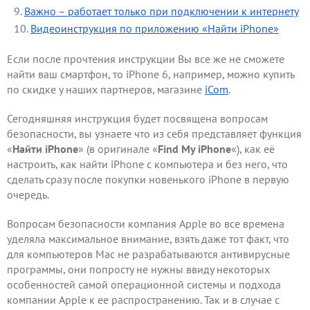
Важно – работает только при подключении к интернету
Видеоинструкция по приложению «Найти iPhone»
Если после прочтения инструкции Вы все же не сможете
найти ваш смартфон, то iPhone 6, например, можно купить
по скидке у наших партнеров, магазине
iCom
.
Сегодняшняя инструкция будет посвящена вопросам
безопасности, вы узнаете что из себя представляет функция
«
Найти iPhone
» (в оригинале «
Find My iPhone
«), как её
настроить, как найти iPhone с компьютера и без него, что
сделать сразу после покупки новенького iPhone в первую
очередь.
Вопросам безопасности компания Apple во все времена
уделяла максимальное внимание, взять даже тот факт, что
для компьютеров Mac не разрабатываются антивирусные
программы, они попросту не нужны ввиду некоторых
особенностей самой операционной системы и подхода
компании Apple к ее распространению. Так и в случае с