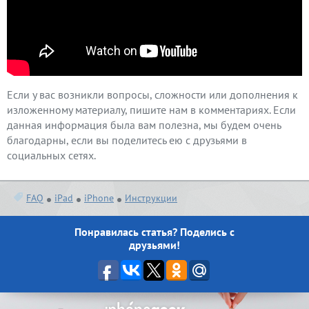
Если у вас возникли вопросы, сложности или дополнения к
изложенному материалу, пишите нам в комментариях. Если
данная информация была вам полезна, мы будем очень
благодарны, если вы поделитесь ею с друзьями в
социальных сетях.
FAQ
iPad
iPhone
Инструкции
Понравилась статья? Поделись с
друзьями!