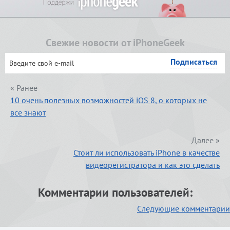
Свежие новости от iPhoneGeek
« Ранее
10 очень полезных возможностей iOS 8, о которых не
все знают
Далее »
Стоит ли использовать iPhone в качестве
видеорегистратора и как это сделать
Комментарии пользователей:
Навигация
Следующие комментарии
по