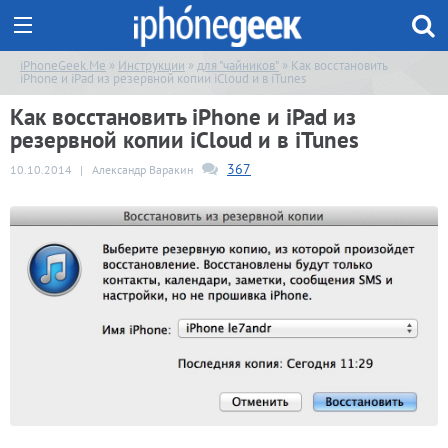
iPhoneGeek.Me
»
Инструкции
»
для "чайников"
» Как восстановить
iPhone и iPad из резервной копии iCloud и в iTunes
Как восстановить iPhone и iPad из
резервной копии iCloud и в iTunes
367
10.10.2014
|
Александр Варакин