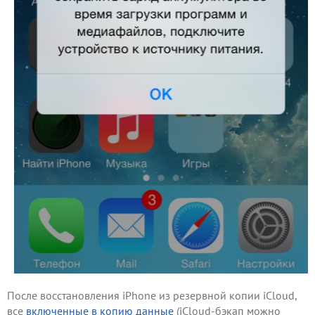
После восстановления iPhone из резервной копии iCloud,
все
включенные в копию данные
(iCloud-бэкап можно