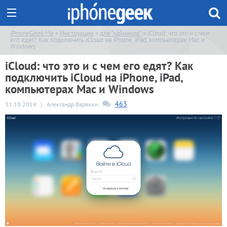
iPhoneGeek.Me
»
Инструкции
»
для "чайников"
» iCloud: что это и с чем
его едят? Как подключить iCloud на iPhone, iPad, компьютерах Mac и
Windows
iCloud: что это и с чем его едят? Как
подключить iCloud на iPhone, iPad,
компьютерах Mac и Windows
463
31.10.2014
|
Александр Варакин