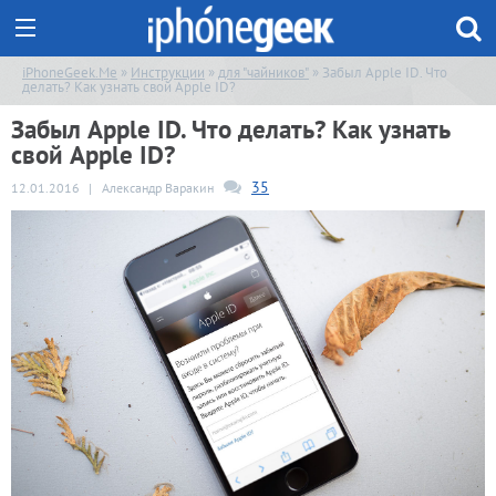
iPhoneGeek.Me
»
Инструкции
»
для "чайников"
» Забыл Apple ID. Что
делать? Как узнать свой Apple ID?
Забыл Apple ID. Что делать? Как узнать
свой Apple ID?
35
12.01.2016
|
Александр Варакин