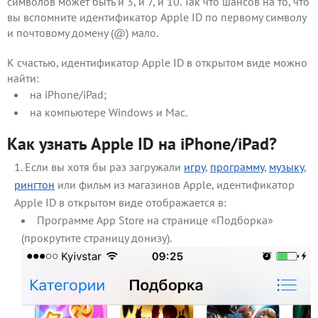
символов может быть и 3, и 7, и 10. Так что шансов на то, что
вы вспомните идентификатор Apple ID по первому символу
и почтовому домену (@) мало.
К счастью, идентификатор Apple ID в открытом виде можно
найти:
на iPhone/iPad;
на компьютере Windows и Mac.
Как узнать Apple ID на iPhone/iPad?
Если вы хотя бы раз загружали
игру
,
программу
,
музыку
,
рингтон
или фильм из магазинов Apple, идентификатор
Apple ID в открытом виде отображается в:
Программе App Store на странице «Подборка»
(прокрутите страницу донизу).