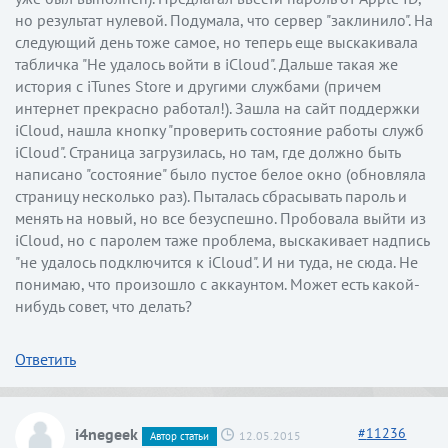
но результат нулевой. Подумала, что сервер "заклинило". На
следующий день тоже самое, но теперь еще выскакивала
табличка "Не удалось войти в iCloud". Дальше такая же
история с iTunes Store и другими службами (причем
интернет прекрасно работал!). Зашла на сайт поддержки
iCloud, нашла кнопку "проверить состояние работы служб
iCloud". Страница загрузилась, но там, где должно быть
написано "состояние" было пустое белое окно (обновляла
страницу несколько раз). Пыталась сбрасывать пароль и
менять на новый, но все безуспешно. Пробовала выйти из
iCloud, но с паролем таже проблема, выскакивает надпись
"не удалось подключится к iCloud". И ни туда, не сюда. Не
понимаю, что произошло с аккаунтом. Может есть какой-
нибудь совет, что делать?
Ответить
i4negeek
#
11236
12.05.2015
Автор статьи