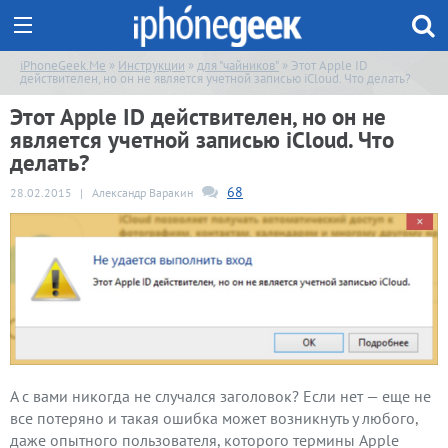
iPhoneGeek.Me
»
Инструкции
»
для "чайников"
» Этот Apple ID
действителен, но он не является учетной записью iCloud. Что делать?
Этот Apple ID действителен, но он не
является учетной записью iCloud. Что
делать?
68
28.02.2015
|
Александр Варакин
А с вами никогда не случался заголовок? Если нет — еще не
все потеряно и такая ошибка может возникнуть у любого,
даже опытного пользователя, которого термины Apple