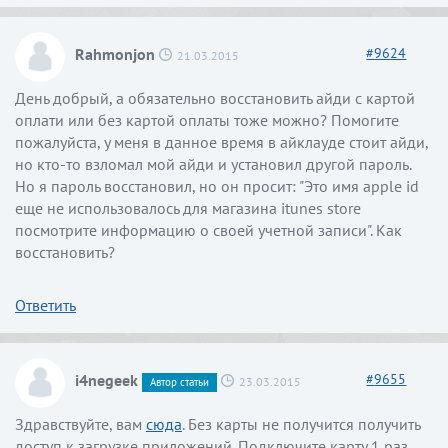
Rahmonjon
#
9624
21.03.2015
День добрый, а обязательно восстановить айди с картой
оплати или без картой оплаты тоже можно? Помогите
пожалуйста, у меня в данное время в айклауде стоит айди,
но кто-то взломал мой айди и установил другой пароль.
Но я пароль восстановил, но он просит: "Это имя apple id
еще не использовалось для магазина itunes store
посмотрите информацию о своей учетной записи". Как
восстановить?
Ответить
i4negeek
#
9655
23.03.2015
Автор статьи
Здравствуйте, вам
сюда
. Без карты не получится получить
доступ к загрузке приложений. Подключите карту 1 раз,