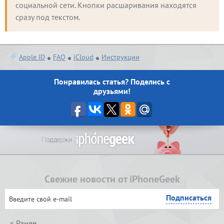
социальной сети. Кнопки расшаривания находятся 
сразу под текстом.
Apple ID
FAQ
iCloud
Инструкции
Понравилась статья? Поделись с
друзьями!
Свежие новости от iPhoneGeek
« Ранее