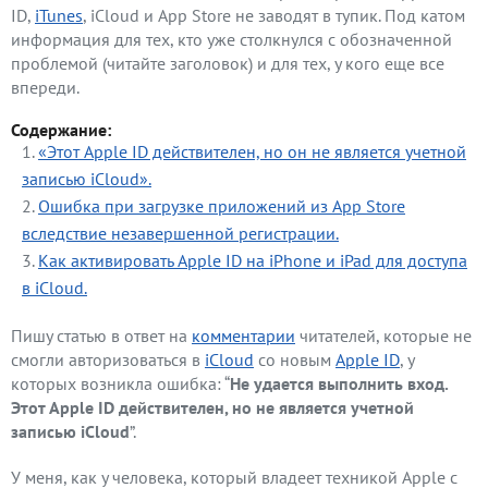
ID,
iTunes
, iCloud и App Store не заводят в тупик. Под катом
информация для тех, кто уже столкнулся с обозначенной
проблемой (читайте заголовок) и для тех, у кого еще все
впереди.
Содержание:
«Этот Apple ID действителен, но он не является учетной
записью iCloud».
Ошибка при загрузке приложений из App Store
вследствие незавершенной регистрации.
Как активировать Apple ID на iPhone и iPad для доступа
в iCloud.
Пишу статью в ответ на
комментарии
читателей, которые не
смогли авторизоваться в
iCloud
со новым
Apple ID
, у
которых возникла ошибка: “
Не удается выполнить вход.
Этот Apple ID действителен, но не является учетной
записью iCloud
”.
У меня, как у человека, который владеет техникой Apple с