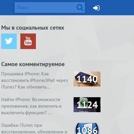
d и Mac
Мы в социальных сетях
ется от
жейлбрейк с
Apple готовит монитор
Вышел джейлбрейк для iOS
ничения …
сстан…
Thunderbolt Retina 5K…
8.4. Даже два
Самое комментируемое
ия
1. Ничего
4 способа, как очистить
Real Boxing 2 ROCKY.
содержимое
 умный
справления
«Другое» на айфоне …
Хлеба и зрелищ
Прошивка iPhone: Как
1140
восстановить iPhone/iPad через
iTunes? Как обновить…
Найти iPhone: Возможности
1124
приложения, как включить и
выключить функцию? …
Ошибки iTunes при
1086
восстановлении, обновлении и