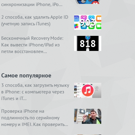
синхронизации iPhone, iPo…
2 способа, как удалить Apple ID
903
(учетную запись iTunes)
Бесконечный Recovery Mode:
818
Как вывести iPhone/iPad из
петли восстановлен…
Самое популярное
3 способа, как загрузить музыку
в iPhone: с компьютера через
iTunes и iT…
Проверка iPhone на
подлинность по серийному
номеру и IMEI. Как проверить…