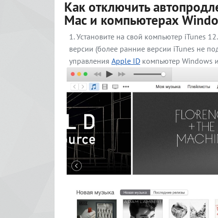
Как отключить автопродле
Mac и компьютерах Wind
Установите на свой компьютер iTunes 12
версии (более ранние версии iTunes не по
управления
Apple ID
компьютер Windows ил