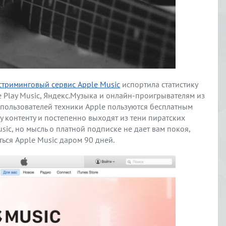
стриминговый сервис Apple Music
испортила статистику
Play Music, Яндекс.Музыка и онлайн-проигрывателям из
пользователей техники Apple пользуются бесплатным
 контенту и постепенно выходят из тени пиратских
sic, но мысль о платной подписке не дает вам покоя,
ься Apple Music даром 90 дней.