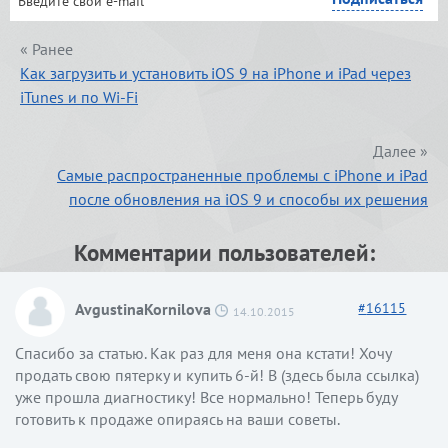
« Ранее
Как загрузить и установить iOS 9 на iPhone и iPad через
iTunes и по Wi-Fi
Далее »
Самые распространенные проблемы с iPhone и iPad
после обновления на iOS 9 и способы их решения
Комментарии пользователей:
AvgustinaKornilova
#
16115
14.10.2015
Спасибо за статью. Как раз для меня она кстати! Хочу
продать свою пятерку и купить 6-й! В (здесь была ссылка)
уже прошла диагностику! Все нормально! Теперь буду
готовить к продаже опираясь на ваши советы.