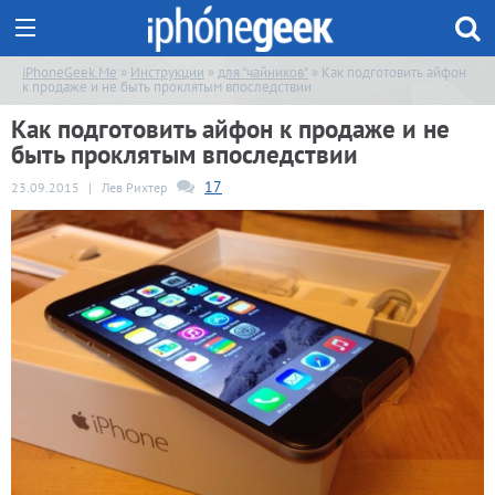
iPhoneGeek.Me
»
Инструкции
»
для "чайников"
» Как подготовить айфон
к продаже и не быть проклятым впоследствии
Как подготовить айфон к продаже и не
быть проклятым впоследствии
17
23.09.2015
|
Лев Рихтер