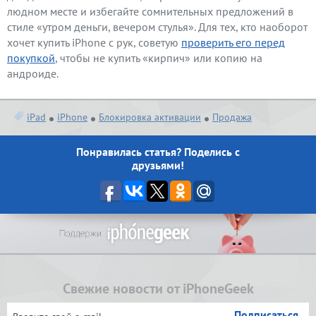
людном месте и избегайте сомнительных предложений в
стиле «утром деньги, вечером стулья». Для тех, кто наоборот
хочет купить iPhone с рук, советую
проверить его перед
покупкой
, чтобы не купить «кирпич» или копию на
андроиде.
iPad
iPhone
Блокировка активации
Продажа
Понравилась статья? Поделись с
друзьями!
Свежие новости от iPhoneGeek