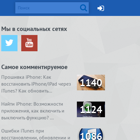
d и Mac
Мы в социальных сетях
ется от
жейлбрейк с
Apple готовит монитор
Вышел джейлбрейк для iOS
ничения …
сстан…
Thunderbolt Retina 5K…
8.4. Даже два
Самое комментируемое
ия
1. Ничего
4 способа, как очистить
Real Boxing 2 ROCKY.
содержимое
 умный
справления
«Другое» на айфоне …
Хлеба и зрелищ
Прошивка iPhone: Как
1140
восстановить iPhone/iPad через
iTunes? Как обновить…
Найти iPhone: Возможности
1124
приложения, как включить и
выключить функцию? …
Ошибки iTunes при
1086
восстановлении, обновлении и