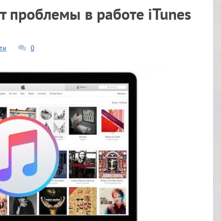
ет проблемы в работе iTunes
ти
0