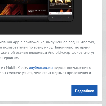
омпании Apple приложение, выпущенное под ОС Android,
и пользователей по всему миру. Напоминаю, во время
 уже этой осенью владельцы Android-смартфонов смогут
 сервисом.
 из Mobile Geeks
опубликовали
первые впечатления от
е вы сможете узнать, чего стоит ждать от приложения и
Подробнее