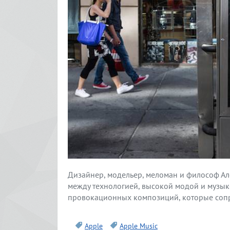
Дизайнер, модельер, меломан и философ Але
между технологией, высокой модой и музыко
провокационных композиций, которые соп
Apple
Apple Music