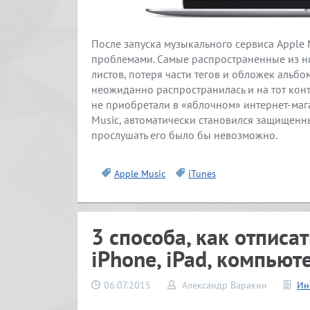
После запуска музыкального сервиса Apple 
проблемами. Самые распространенные из н
листов, потеря части тегов и обложек альб
неожиданно распространилась и на тот конт
не приобретали в «яблочном» интернет-мага
Music, автоматически становился защищенн
прослушать его было бы невозможно.
Apple Music
iTunes
3 способа, как отписат
iPhone, iPad, компью
06.07.2015
Александр Варакин
Ин