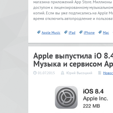
магазина приложений App Store. Миллионы 
доступом к лицензированному музыкальному
копий. Если вы уже подписались на Apple Mu
время отключить автопродление и пользоват
Apple Music
iPad
iPhone
Mac
Apple выпустила iO 8
Музыка и сервисом Ap
01.07.2015
Юрий Высоцкий
Новос