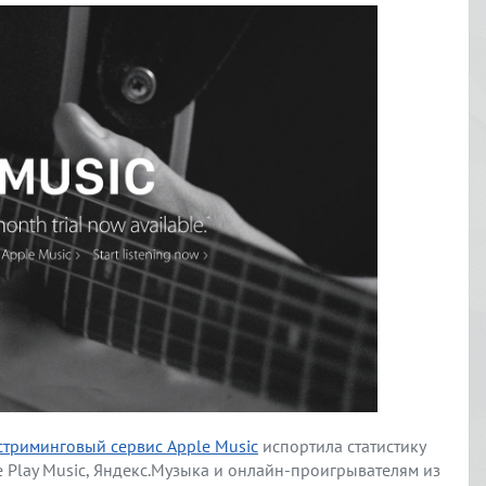
стриминговый сервис Apple Music
испортила статистику
Play Music, Яндекс.Музыка и онлайн-проигрывателям из