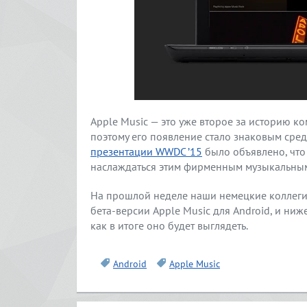
Apple Music — это уже второе за историю к
поэтому его появление стало знаковым сред
презентации WWDC ’15
было объявлено, что
наслаждаться этим фирменным музыкальным
На прошлой неделе наши немецкие коллеги
бета-версии Apple Music для Android, и ниж
как в итоге оно будет выглядеть.
Android
Apple Music