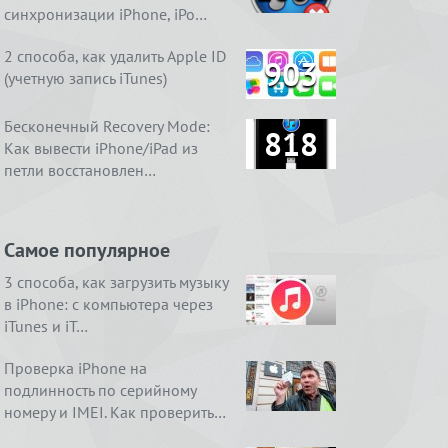
синхронизации iPhone, iPo…
2 способа, как удалить Apple ID
903
(учетную запись iTunes)
Бесконечный Recovery Mode:
818
Как вывести iPhone/iPad из
петли восстановлен…
Самое популярное
3 способа, как загрузить музыку
в iPhone: с компьютера через
iTunes и iT…
Проверка iPhone на
подлинность по серийному
номеру и IMEI. Как проверить…