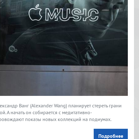
ксандр Ванг (Alexander Wang) планирует стереть грани
й. А начать он собирается с медитативно-
ровождают показы новых коллекций на подиумах.
Подробнее