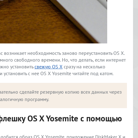
c возникает необходимость заново переустановить OS X.
много свободного времени. Но, что делать, если интернет
ужно установить
свежую OS X
сразу на несколько
установить с нее OS X Yosemite читайте под катом.
зательно сделайте резервную копию всех данных через 
налогичную программу.
 флешку OS X Yosemite с помощью
добится образ OS X Yosemite, приложение DiskMaker X и