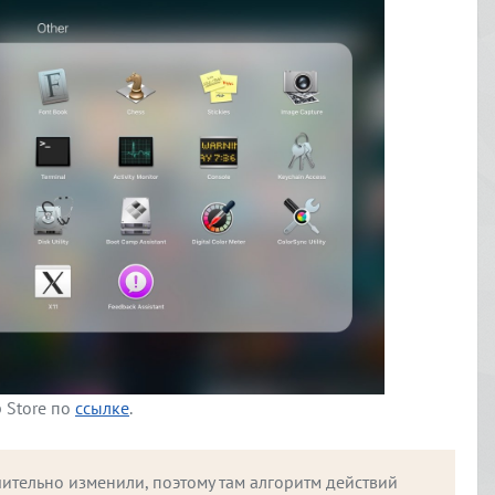
p Store по
ссылке
.
чительно изменили, поэтому там алгоритм действий 