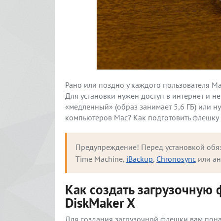
Рано или поздно у каждого пользователя Ma
Для установки нужен доступ в интернет и не
«медленный» (образ занимает 5,6 ГБ) или н
компьютеров Mac? Как подготовить флешку и 
Предупреждение!
 Перед установкой обя
Time Machine, 
iBackup
, 
Chronosync
 или а
Как создать загрузочную
DiskMaker X
Для создания загрузочной флешки вам пона