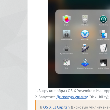
Загрузите образ OS X Yosemite в Mac Ap
Запустите
Дисковую утилиту
(Disk Utility);
В 
OS X El Capitan
 Дисковую утилиту зна