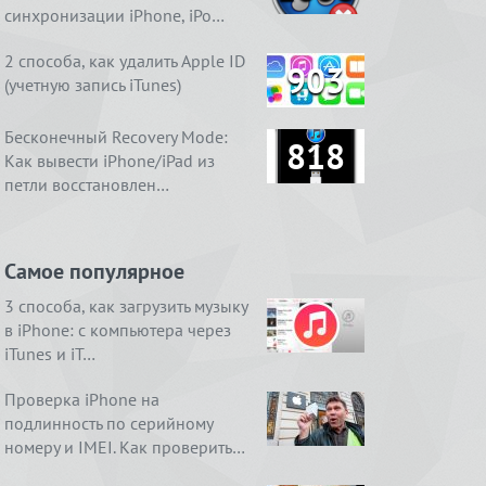
синхронизации iPhone, iPo…
2 способа, как удалить Apple ID
903
(учетную запись iTunes)
Бесконечный Recovery Mode:
818
Как вывести iPhone/iPad из
петли восстановлен…
Самое популярное
3 способа, как загрузить музыку
в iPhone: с компьютера через
iTunes и iT…
Проверка iPhone на
подлинность по серийному
номеру и IMEI. Как проверить…