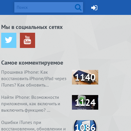
d и Mac
Мы в социальных сетях
ется от
жейлбрейк с
Apple готовит монитор
Вышел джейлбрейк для iOS
ничения …
сстан…
Thunderbolt Retina 5K…
8.4. Даже два
Самое комментируемое
ия
1. Ничего
4 способа, как очистить
Real Boxing 2 ROCKY.
содержимое
 умный
справления
«Другое» на айфоне …
Хлеба и зрелищ
Прошивка iPhone: Как
1140
восстановить iPhone/iPad через
iTunes? Как обновить…
Найти iPhone: Возможности
1124
приложения, как включить и
выключить функцию? …
Ошибки iTunes при
1086
восстановлении, обновлении и