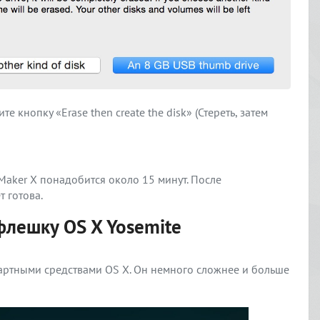
 кнопку «Erase then create the disk» (Стереть, затем
Maker X понадобится около 15 минут. После
 готова.
флешку OS X Yosemite
артными средствами OS X. Он немного сложнее и больше