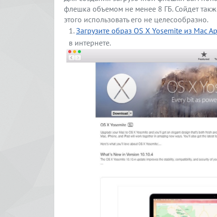
флешка объемом не менее 8 ГБ. Сойдет такж
этого использовать его не целесообразно.
Загрузите образ OS X Yosemite из Mac Ap
в интернете.