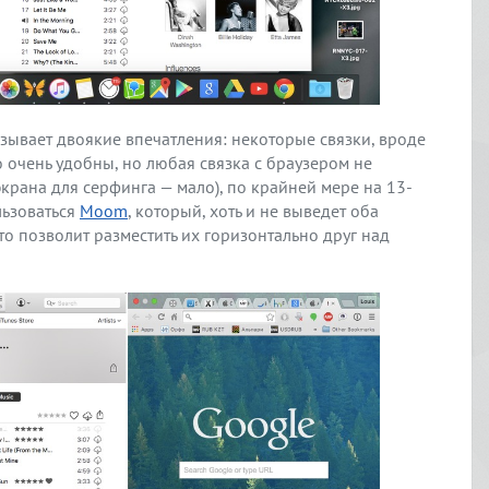
ызывает двоякие впечатления: некоторые связки, вроде
о очень удобны, но любая связка с браузером не
экрана для серфинга — мало), по крайней мере на 13-
льзоваться
Moom
, который, хоть и не выведет оба
о позволит разместить их горизонтально друг над