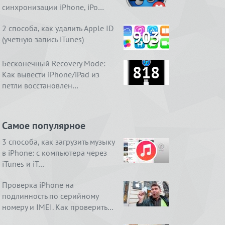
синхронизации iPhone, iPo…
2 способа, как удалить Apple ID
903
(учетную запись iTunes)
Бесконечный Recovery Mode:
818
Как вывести iPhone/iPad из
петли восстановлен…
Самое популярное
3 способа, как загрузить музыку
в iPhone: с компьютера через
iTunes и iT…
Проверка iPhone на
подлинность по серийному
номеру и IMEI. Как проверить…