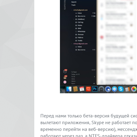
Перед нами только бета-версия будущей си
вылетают приложения, Skype не работает по
временно перейти на веб-версию), мессендж
работают через раз, а NTFS-драйвера отказ