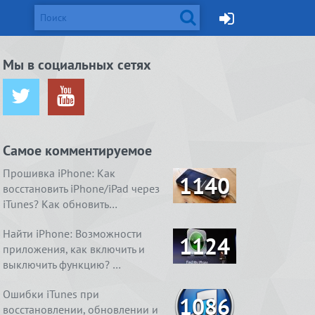
d и Mac
Мы в социальных сетях
ется от
жейлбрейк с
Apple готовит монитор
Вышел джейлбрейк для iOS
ничения …
сстан…
Thunderbolt Retina 5K…
8.4. Даже два
Самое комментируемое
ия
1. Ничего
4 способа, как очистить
Real Boxing 2 ROCKY.
содержимое
 умный
справления
«Другое» на айфоне …
Хлеба и зрелищ
Прошивка iPhone: Как
1140
восстановить iPhone/iPad через
iTunes? Как обновить…
Найти iPhone: Возможности
1124
приложения, как включить и
выключить функцию? …
Ошибки iTunes при
1086
восстановлении, обновлении и