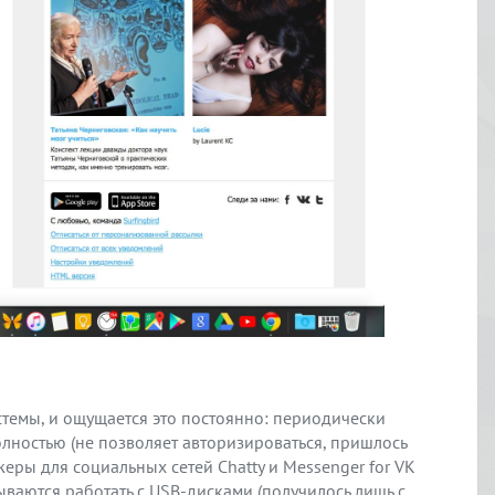
стемы, и ощущается это постоянно: периодически
лностью (не позволяет авторизироваться, пришлось
еры для социальных сетей Chatty и Messenger for VK
ываются работать с USB-дисками (получилось лишь с