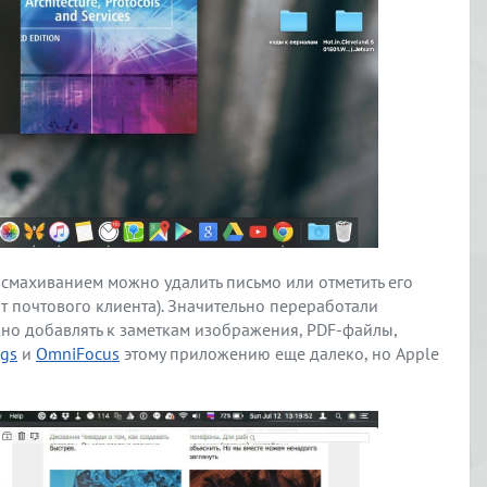
а смахиванием можно удалить письмо или отметить его
т почтового клиента). Значительно переработали
жно добавлять к заметкам изображения, PDF-файлы,
ngs
и
OmniFocus
этому приложению еще далеко, но Apple