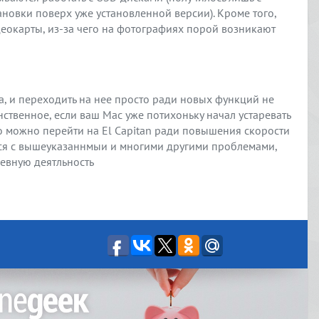
ановки поверх уже установленной версии). Кроме того,
деокарты, из-за чего на фотографиях порой возникают
, и переходить на нее просто ради новых функций не
инственное, если ваш Mac уже потихоньку начал устаревать
 то можно перейти на El Capitan ради повышения скорости
ться с вышеуказаннмыи и многими другими проблемами,
невную деятльность