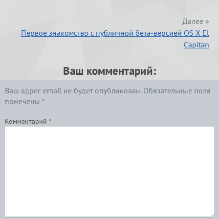
Далее »
Первое знакомство с публичной бета-версией OS X El
Capitan
Ваш комментарий:
Ваш адрес email не будет опубликован.
Обязательные поля
помечены
*
Комментарий
*