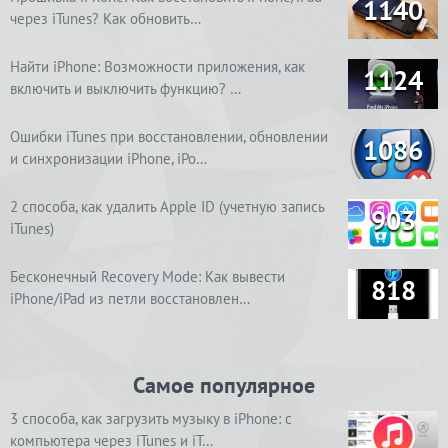
1140
через iTunes? Как обновить…
Найти iPhone: Возможности приложения, как
1124
включить и выключить функцию? …
Ошибки iTunes при восстановлении, обновлении
1086
и синхронизации iPhone, iPo…
2 способа, как удалить Apple ID (учетную запись
903
iTunes)
Бесконечный Recovery Mode: Как вывести
818
iPhone/iPad из петли восстановлен…
Самое популярное
3 способа, как загрузить музыку в iPhone: с
компьютера через iTunes и iT…