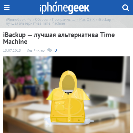
iPhoneGeek.Me
»
Обзоры
»
Программы для Mac OS X
» iBackup —
лучшая альтернатива Time Machine
iBackup — лучшая альтернатива Time
Machine
0
15.07.2015
|
Лев Рихтер