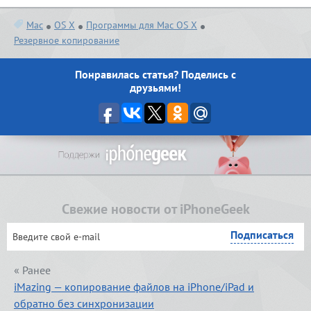
Mac
OS X
Программы для Mac OS X
Резервное копирование
Понравилась статья? Поделись с
друзьями!
Свежие новости от iPhoneGeek
« Ранее
iMazing — копирование файлов на iPhone/iPad и
обратно без синхронизации