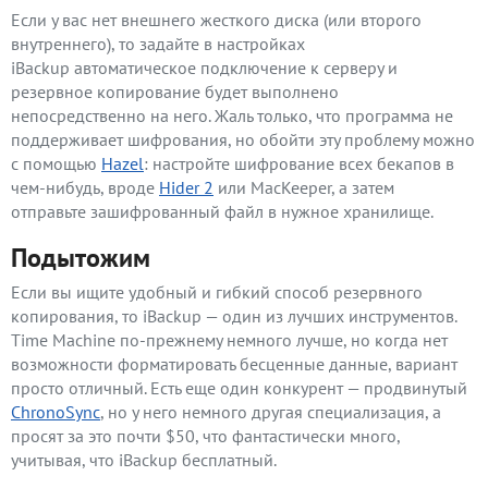
Если у вас нет внешнего жесткого диска (или второго
внутреннего), то задайте в настройках
iBackup автоматическое подключение к серверу и
резервное копирование будет выполнено
непосредственно на него. Жаль только, что программа не
поддерживает шифрования, но обойти эту проблему можно
с помощью
Hazel
: настройте шифрование всех бекапов в
чем-нибудь, вроде
Hider 2
или MacKeeper, а затем
отправьте зашифрованный файл в нужное хранилище.
Подытожим
Если вы ищите удобный и гибкий способ резервного
копирования, то iBackup — один из лучших инструментов.
Time Machine по-прежнему немного лучше, но когда нет
возможности форматировать бесценные данные, вариант
просто отличный. Есть еще один конкурент — продвинутый
ChronoSync
, но у него немного другая специализация, а
просят за это почти $50, что фантастически много,
учитывая, что iBackup бесплатный.