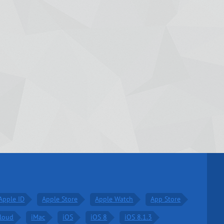
Apple ID
Apple Store
Apple Watch
App Store
Cloud
iMac
iOS
iOS 8
iOS 8.1.3