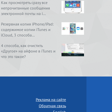
Как просмотреть сразу все
непрочитанные сообщения
электронной почты на i…
Резервная копия iPhone/iPad:
содержимое копии iTunes и
iCloud, 3 способа…
4 способа, как очистить
«Другое» на айфоне в iTunes и
что это такое?
Реклама на сайте
Обратная связь