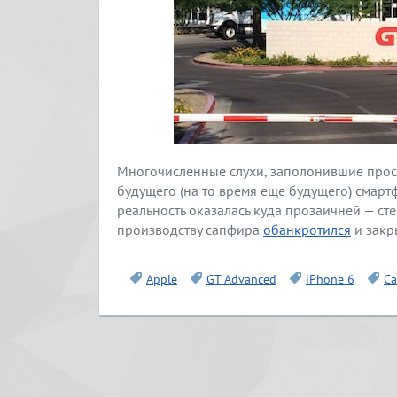
Многочисленные слухи, заполонившие прост
будущего (на то время еще будущего) смарт
реальность оказалась куда прозаичней — сте
производству сапфира
обанкротился
и закр
Apple
GT Advanced
iPhone 6
Са