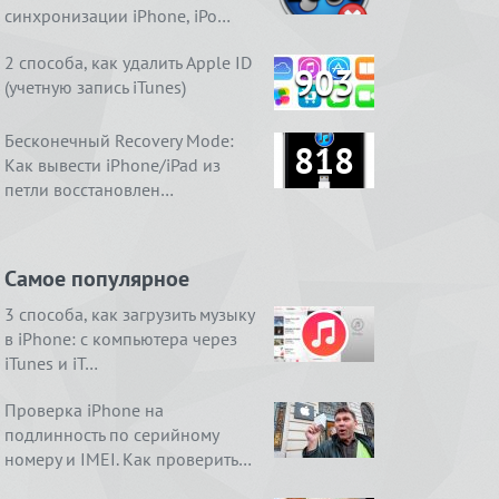
синхронизации iPhone, iPo…
2 способа, как удалить Apple ID
903
(учетную запись iTunes)
Бесконечный Recovery Mode:
818
Как вывести iPhone/iPad из
петли восстановлен…
Самое популярное
3 способа, как загрузить музыку
в iPhone: с компьютера через
iTunes и iT…
Проверка iPhone на
подлинность по серийному
номеру и IMEI. Как проверить…