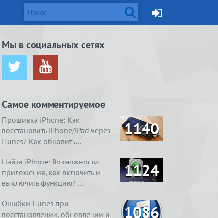
d и Mac
Мы в социальных сетях
ется от
жейлбрейк с
Apple готовит монитор
Вышел джейлбрейк для iOS
ничения …
сстан…
Thunderbolt Retina 5K…
8.4. Даже два
Самое комментируемое
ия
1. Ничего
4 способа, как очистить
Real Boxing 2 ROCKY.
содержимое
 умный
справления
«Другое» на айфоне …
Хлеба и зрелищ
Прошивка iPhone: Как
1140
восстановить iPhone/iPad через
iTunes? Как обновить…
Найти iPhone: Возможности
1124
приложения, как включить и
выключить функцию? …
Ошибки iTunes при
1086
восстановлении, обновлении и