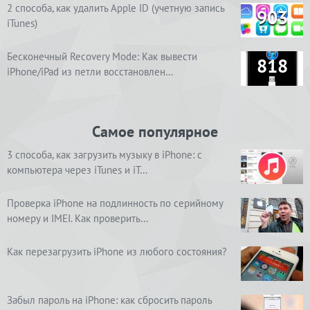
2 способа, как удалить Apple ID (учетную запись
903
iTunes)
Бесконечный Recovery Mode: Как вывести
818
iPhone/iPad из петли восстановлен…
Самое популярное
3 способа, как загрузить музыку в iPhone: с
компьютера через iTunes и iT…
Проверка iPhone на подлинность по серийному
номеру и IMEI. Как проверить…
Как перезагрузить iPhone из любого состояния?
Забыл пароль на iPhone: как сбросить пароль