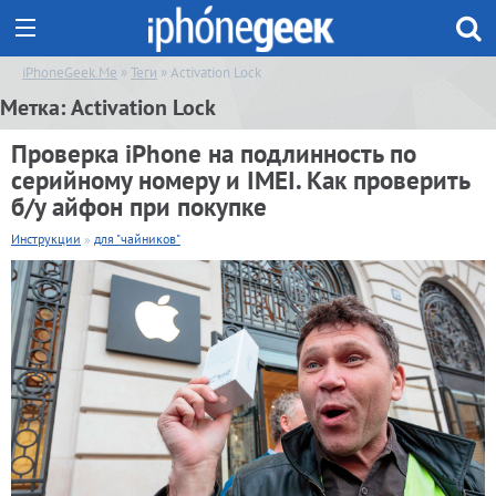
iPhoneGeek.Me
»
Теги
» Activation Lock
Метка:
Activation Lock
Проверка iPhone на подлинность по
серийному номеру и IMEI. Как проверить
б/у айфон при покупке
Инструкции
»
для "чайников"