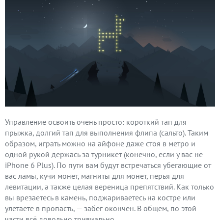
Управление освоить очень просто: короткий тап для
прыжка, долгий тап для выполнения флипа (сальто). Таким
образом, играть можно на айфоне даже стоя в метро и
одной рукой держась за турникет (конечно, если у вас не
iPhone 6 Plus). По пути вам будут встречаться убегающие от
вас ламы, кучи монет, магниты для монет, перья для
левитации, а также целая вереница препятствий. Как только
вы врезаетесь в камень, поджариваетесь на костре или
улетаете в пропасть, — забег окончен. В общем, по этой
части всё довольно тривиально.