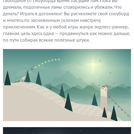
свободное от сноуборда время пасущий лам. Пока вы
дремали, подопечные ламы сговорились и убежали. Что
делать? Играть в догонялки! Вы расчехляете свой сноуборд
и мчитесь по заснеженным склонам навстречу
приключениям. Как и у любой игры жанра эндлесс-раннер,
главная цель здесь одна — продвинуться как можно дальше,
по пути собирая всякие полезные штуки.