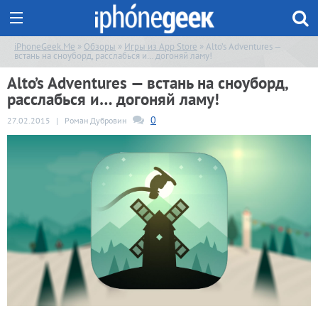
iPhoneGeek.Me
»
Обзоры
»
Игры из App Store
» Alto’s Adventures —
встань на сноуборд, расслабься и… догоняй ламу!
Alto’s Adventures — встань на сноуборд,
расслабься и… догоняй ламу!
0
27.02.2015
|
Роман Дубровин