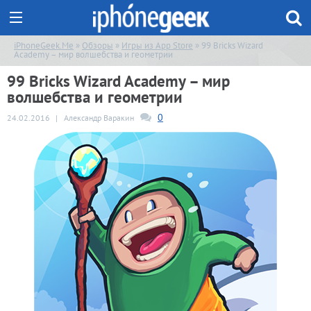
iPhoneGeek.Me
»
Обзоры
»
Игры из App Store
» 99 Bricks Wizard
Academy – мир волшебства и геометрии
99 Bricks Wizard Academy – мир
волшебства и геометрии
0
24.02.2016
|
Александр Варакин