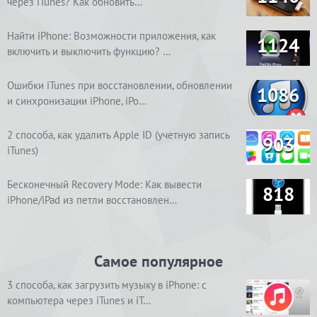
через iTunes? Как обновить…
Найти iPhone: Возможности приложения, как
1124
включить и выключить функцию? …
Ошибки iTunes при восстановлении, обновлении
1086
и синхронизации iPhone, iPo…
2 способа, как удалить Apple ID (учетную запись
903
iTunes)
Бесконечный Recovery Mode: Как вывести
818
iPhone/iPad из петли восстановлен…
Самое популярное
3 способа, как загрузить музыку в iPhone: с
компьютера через iTunes и iT…