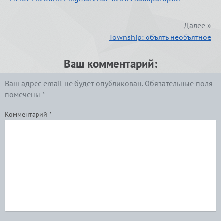
Далее »
Township: объять необъятное
Ваш комментарий:
Ваш адрес email не будет опубликован.
Обязательные поля
помечены
*
Комментарий
*