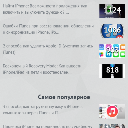
Найти iPhone: Возможности приложения, как
1124
включить и выключить функцию? …
Ошибки iTunes при восстановлении, обновлении
1086
и синхронизации iPhone, iPo…
2 способа, как удалить Apple ID (учетную запись
903
iTunes)
Бесконечный Recovery Mode: Как вывести
818
iPhone/iPad из петли восстановлен…
Самое популярное
3 способа, как загрузить музыку в iPhone: с
компьютера через iTunes и iT…
Проверка iPhone на подлинность по серийному