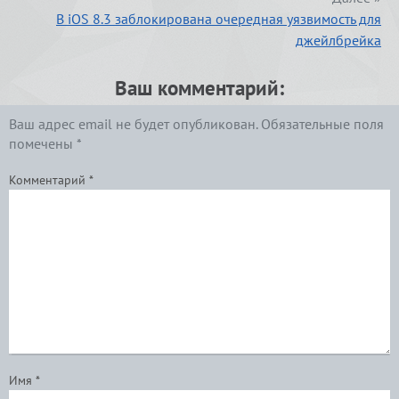
В iOS 8.3 заблокирована очередная уязвимость для
джейлбрейка
Ваш комментарий:
Ваш адрес email не будет опубликован.
Обязательные поля
помечены
*
Комментарий
*
Имя
*