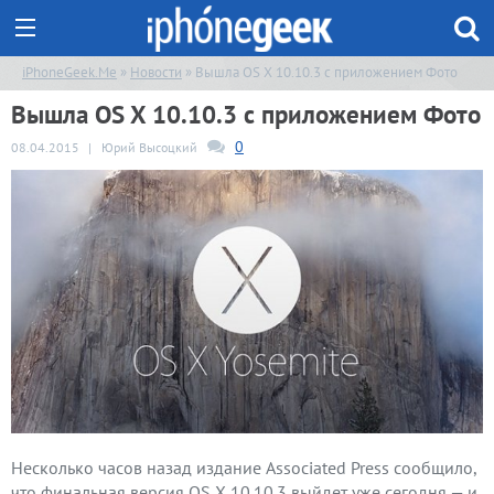
iPhoneGeek.Me
»
Новости
» Вышла OS X 10.10.3 с приложением Фото
Вышла OS X 10.10.3 с приложением Фото
0
08.04.2015
|
Юрий Высоцкий
Несколько часов назад издание Associated Press сообщило,
что финальная версия OS X 10.10.3 выйдет уже сегодня — и