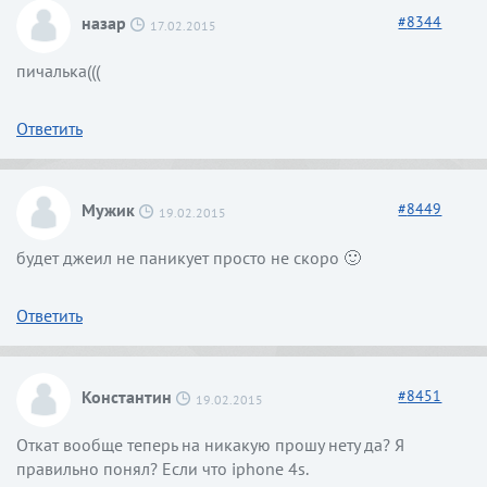
назар
#
8344
17.02.2015
пичалька(((
Ответить
Мужик
#
8449
19.02.2015
будет джеил не паникует просто не скоро 🙂
Ответить
Константин
#
8451
19.02.2015
Откат вообще теперь на никакую прошу нету да? Я
правильно понял? Если что iphone 4s.