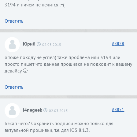
3194 и ничем не лечится..=(
Ответить
Юрий
#
8828
02.03.2015
я тоже походу не успел( таже проблема или 3194 или
просто пишет что данная прошивка не подходит к вашему
девайсу 🙁
Ответить
i4negeek
#
8851
02.03.2015
Бэкап чего? Сохранить подписи можно только для
актуальной прошивки, т.е. для iOS 8.1.3.