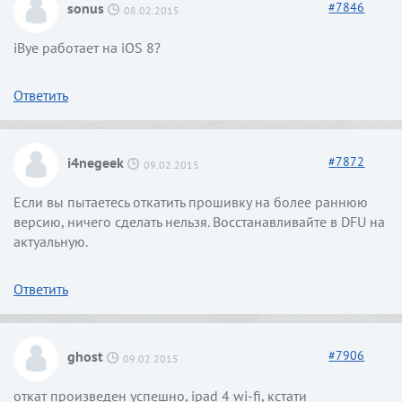
sonus
#
7846
08.02.2015
iBye работает на iOS 8?
Ответить
i4negeek
#
7872
09.02.2015
Если вы пытаетесь откатить прошивку на более раннюю
версию, ничего сделать нельзя. Восстанавливайте в DFU на
актуальную.
Ответить
ghost
#
7906
09.02.2015
откат произведен успешно, ipad 4 wi-fi, кстати