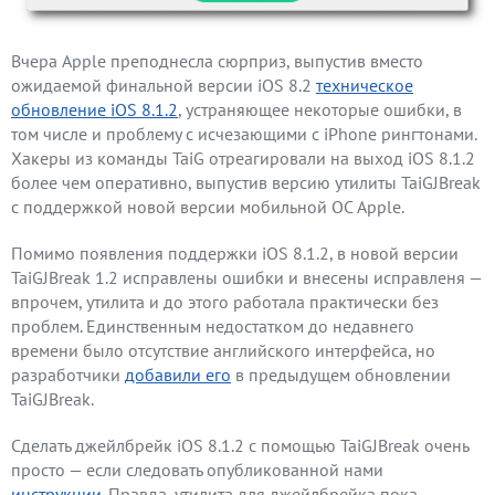
Вчера Apple преподнесла сюрприз, выпустив вместо
ожидаемой финальной версии iOS 8.2
техническое
обновление iOS 8.1.2
, устраняющее некоторые ошибки, в
том числе и проблему с исчезающими с iPhone рингтонами.
Хакеры из команды TaiG отреагировали на выход iOS 8.1.2
более чем оперативно, выпустив версию утилиты TaiGJBreak
с поддержкой новой версии мобильной ОС Apple.
Помимо появления поддержки iOS 8.1.2, в новой версии
TaiGJBreak 1.2 исправлены ошибки и внесены исправленя —
впрочем, утилита и до этого работала практически без
проблем. Единственным недостатком до недавнего
времени было отсутствие английского интерфейса, но
разработчики
добавили его
в предыдущем обновлении
TaiGJBreak.
Сделать джейлбрейк iOS 8.1.2 с помощью TaiGJBreak очень
просто — если следовать опубликованной нами
инструкции.
Правда, утилита для джейлбрейка пока