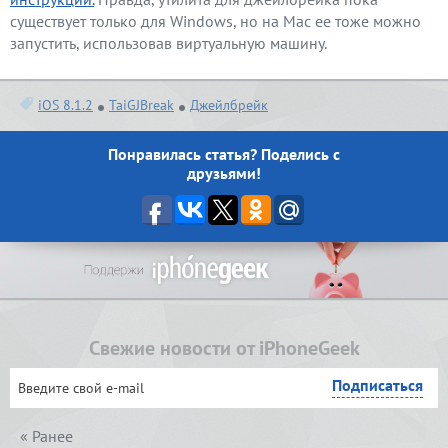
существует только для Windows, но на Mac ее тоже можно
запустить, использовав виртуальную машину.
iOS 8.1.2
TaiGJBreak
Джейлбрейк
Понравилась статья? Поделись с
друзьями!
Свежие новости от iPhoneGeek
« Ранее