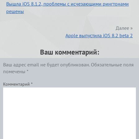
Вышла iOS 8.1.2, проблемы с исчезающими рингтонами
решены
Далее »
Apple выпустила iOS 8.2 beta 2
Ваш комментарий:
Ваш адрес email не будет опубликован.
Обязательные поля
помечены
*
Комментарий
*