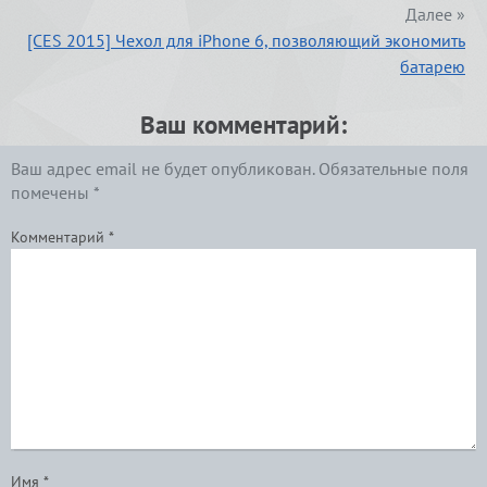
Далее »
[CES 2015] Чехол для iPhone 6, позволяющий экономить
батарею
Ваш комментарий:
Ваш адрес email не будет опубликован.
Обязательные поля
помечены
*
Комментарий
*
Имя
*