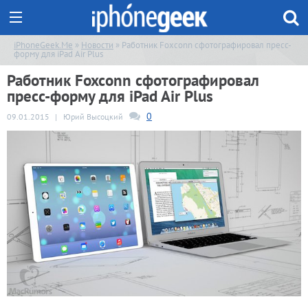
iPhoneGeek.Me
»
Новости
» Работник Foxconn сфотографировал пресс-
форму для iPad Air Plus
Работник Foxconn сфотографировал
пресс-форму для iPad Air Plus
0
09.01.2015
|
Юрий Высоцкий