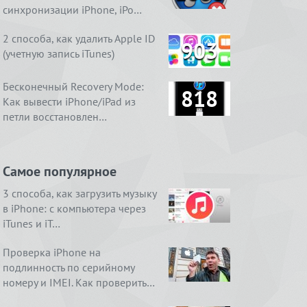
синхронизации iPhone, iPo…
2 способа, как удалить Apple ID
903
(учетную запись iTunes)
Бесконечный Recovery Mode:
818
Как вывести iPhone/iPad из
петли восстановлен…
Самое популярное
3 способа, как загрузить музыку
в iPhone: с компьютера через
iTunes и iT…
Проверка iPhone на
подлинность по серийному
номеру и IMEI. Как проверить…