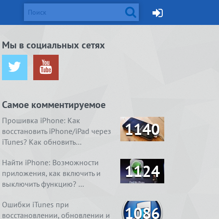
d и Mac
Мы в социальных сетях
ется от
жейлбрейк с
Apple готовит монитор
Вышел джейлбрейк для iOS
ничения …
сстан…
Thunderbolt Retina 5K…
8.4. Даже два
Самое комментируемое
ия
1. Ничего
4 способа, как очистить
Real Boxing 2 ROCKY.
содержимое
 умный
справления
«Другое» на айфоне …
Хлеба и зрелищ
Прошивка iPhone: Как
1140
восстановить iPhone/iPad через
iTunes? Как обновить…
Найти iPhone: Возможности
1124
приложения, как включить и
выключить функцию? …
Ошибки iTunes при
1086
восстановлении, обновлении и