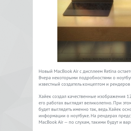
Новый MacBook Air с дисплеем Retina остае
Вчера некоторыми подробностями о ноутбук
известный создатель концептом и рендеров 
Хайек создал качественные изображения 12-
его работах выглядят великолепно. При этом
будет выглядеть именно так, ведь Хайек о
информации о ноутбуке. На рендерах предс
MacBook Air — по слухам, такими будут и ва