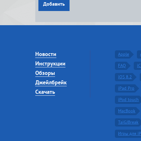
Добавить
Новости
Apple
Инструкции
FAQ
i
Обзоры
iOS 8.2
Джейлбрейк
iPad Pro
Скачать
iPod touch
MacBook
TaiGJBreak
Игры для i