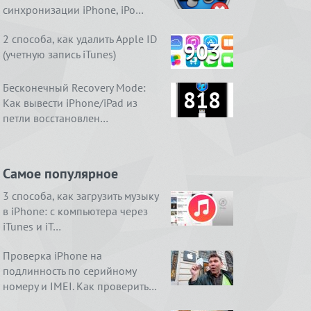
синхронизации iPhone, iPo…
2 способа, как удалить Apple ID
903
(учетную запись iTunes)
Бесконечный Recovery Mode:
818
Как вывести iPhone/iPad из
петли восстановлен…
Самое популярное
3 способа, как загрузить музыку
в iPhone: с компьютера через
iTunes и iT…
Проверка iPhone на
подлинность по серийному
номеру и IMEI. Как проверить…