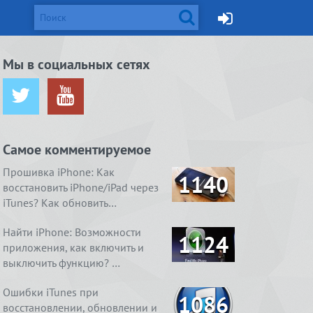
d и Mac
Мы в социальных сетях
ется от
жейлбрейк с
Apple готовит монитор
Вышел джейлбрейк для iOS
ничения …
сстан…
Thunderbolt Retina 5K…
8.4. Даже два
Самое комментируемое
ия
1. Ничего
4 способа, как очистить
Real Boxing 2 ROCKY.
содержимое
 умный
справления
«Другое» на айфоне …
Хлеба и зрелищ
Прошивка iPhone: Как
1140
восстановить iPhone/iPad через
iTunes? Как обновить…
Найти iPhone: Возможности
1124
приложения, как включить и
выключить функцию? …
Ошибки iTunes при
1086
восстановлении, обновлении и