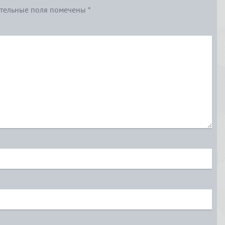
тельные поля помечены
*