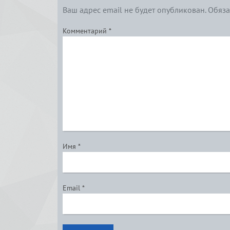
Ваш адрес email не будет опубликован.
Обяза
Комментарий
*
Имя
*
Email
*