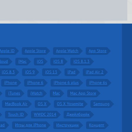
Apple ID
Apple Store
Apple Watch
App Store
Cloud
iMac
iOS
iOS 8
iOS 8.1.3
iOS 8.3
iOS 9
iOS 13
iPad
iPad Air 2
iPhone
iPhone 6
iPhone 6 plus
iPhone 6s
iTunes
iWatch
Mac
Mac App Store
MacBook Air
OS X
OS X Yosemite
Samsung
Touch ID
WWDC 2014
Джейлбрейк
Pad
Игры для iPhone
Инструкции
Концепт