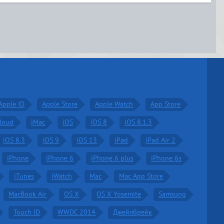
Apple ID
Apple Store
Apple Watch
App Store
Cloud
iMac
iOS
iOS 8
iOS 8.1.3
iOS 8.3
iOS 9
iOS 13
iPad
iPad Air 2
iPhone
iPhone 6
iPhone 6 plus
iPhone 6s
iTunes
iWatch
Mac
Mac App Store
MacBook Air
OS X
OS X Yosemite
Samsung
Touch ID
WWDC 2014
Джейлбрейк