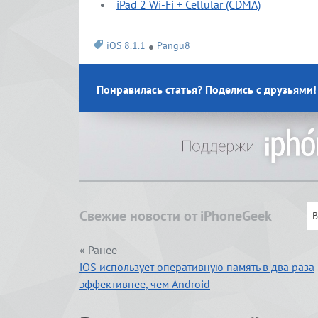
iPad 2 Wi-Fi + Cellular (CDMA)
iOS 8.1.1
Pangu8
Понравилась статья? Поделись с друзьями!
Свежие новости от iPhoneGeek
« Ранее
iOS использует оперативную память в два раза
эффективнее, чем Android