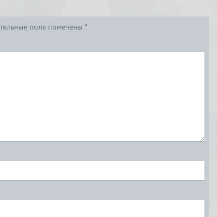
тельные поля помечены
*