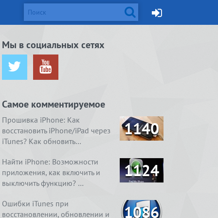
d и Mac
Мы в социальных сетях
ется от
жейлбрейк с
Apple готовит монитор
Вышел джейлбрейк для iOS
ничения …
сстан…
Thunderbolt Retina 5K…
8.4. Даже два
Самое комментируемое
ия
1. Ничего
4 способа, как очистить
Real Boxing 2 ROCKY.
содержимое
 умный
справления
«Другое» на айфоне …
Хлеба и зрелищ
Прошивка iPhone: Как
1140
восстановить iPhone/iPad через
iTunes? Как обновить…
Найти iPhone: Возможности
1124
приложения, как включить и
выключить функцию? …
Ошибки iTunes при
1086
восстановлении, обновлении и