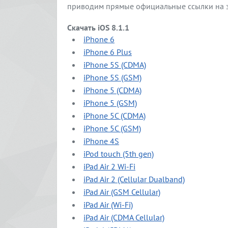
приводим прямые официальные ссылки на заг
Скачать iOS 8.1.1
iPhone 6
iPhone 6 Plus
iPhone 5S (CDMA)
iPhone 5S (GSM)
iPhone 5 (CDMA)
iPhone 5 (GSM)
iPhone 5C (CDMA)
iPhone 5C (GSM)
iPhone 4S
iPod touch (5th gen)
iPad Air 2 Wi-Fi
iPad Air 2 (Cellular Dualband)
iPad Air (GSM Cellular)
iPad Air (Wi-Fi)
iPad Air (CDMA Cellular)