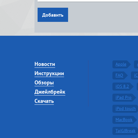
Добавить
Новости
Apple
Инструкции
FAQ
i
Обзоры
iOS 8.2
Джейлбрейк
iPad Pro
Скачать
iPod touch
MacBook
TaiGJBreak