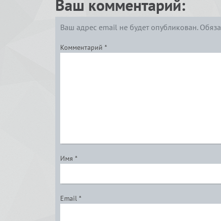
Ваш комментарий:
Ваш адрес email не будет опубликован.
Обяза
Комментарий
*
Имя
*
Email
*