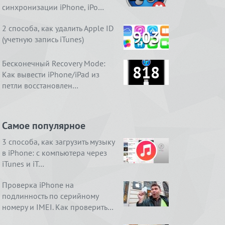
синхронизации iPhone, iPo…
2 способа, как удалить Apple ID
903
(учетную запись iTunes)
Бесконечный Recovery Mode:
818
Как вывести iPhone/iPad из
петли восстановлен…
Самое популярное
3 способа, как загрузить музыку
в iPhone: с компьютера через
iTunes и iT…
Проверка iPhone на
подлинность по серийному
номеру и IMEI. Как проверить…