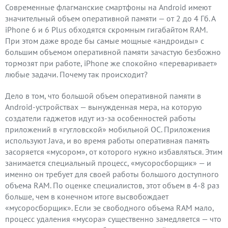
Современные флагманские смартфоны на Android имеют
значительный объем оперативной памяти — от 2 до 4 Гб. А
iPhone 6 и 6 Plus обходятся скромным гигабайтом RAM.
При этом даже вроде бы самые мощные «андроиды» с
большим объемом оперативной памяти зачастую безбожно
тормозят при работе, iPhone же спокойно «переваривает»
любые задачи. Почему так происходит?
Дело в том, что большой объем оперативной памяти в
Android-устройствах — вынужденная мера, на которую
создатели гаджетов идут из-за особенностей работы
приложений в «гугловской» мобильной ОС. Приложения
используют Java, и во время работы оперативная память
засоряется «мусором», от которого нужно избавляться. Этим
занимается специальный процесс, «мусоросборщик» — и
именно он требует для своей работы большого доступного
объема RAM. По оценке специалистов, этот объем в 4-8 раз
больше, чем в конечном итоге высвобождает
«мусоросборщик». Если эе свободного объема RAM мало,
процесс удаления «мусора» существенно замедляется — что