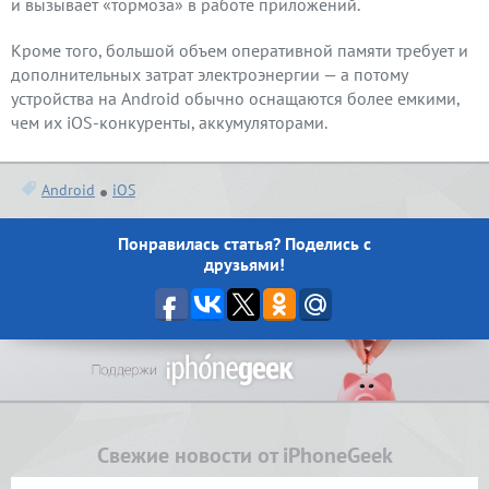
и вызывает «тормоза» в работе приложений.
Кроме того, большой объем оперативной памяти требует и
дополнительных затрат электроэнергии — а потому
устройства на Android обычно оснащаются более емкими,
чем их iOS-конкуренты, аккумуляторами.
Android
iOS
Понравилась статья? Поделись с
друзьями!
Свежие новости от iPhoneGeek