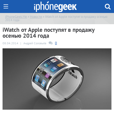
iPhoneGeek.Me
»
Новости
» iWatch от Apple поступят в продажу осенью
2014 года
iWatch от Apple поступят в продажу
осенью 2014 года
0
08.04.2014
|
Андрей Соловьёв