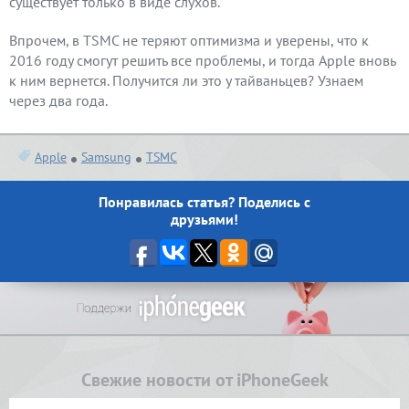
существует только в виде слухов.
Впрочем, в TSMC не теряют оптимизма и уверены, что к
2016 году смогут решить все проблемы, и тогда Apple вновь
к ним вернется. Получится ли это у тайваньцев? Узнаем
через два года.
Apple
Samsung
TSMC
Понравилась статья? Поделись с
друзьями!
Свежие новости от iPhoneGeek