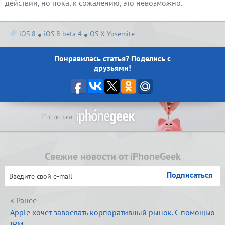
действии, но пока, к сожалению, это невозможно.
iOS 8
iOS 8 beta 4
OS X Yosemite
Понравилась статья? Поделись с
друзьями!
Свежие новости от iPhoneGeek
« Ранее
Apple хочет завоевать корпоративный рынок. С помощью
IBM