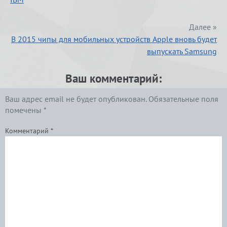
Далее »
В 2015 чипы для мобильных устройств Apple вновь будет
выпускать Samsung
Ваш комментарий:
Ваш адрес email не будет опубликован.
Обязательные поля
помечены
*
Комментарий
*