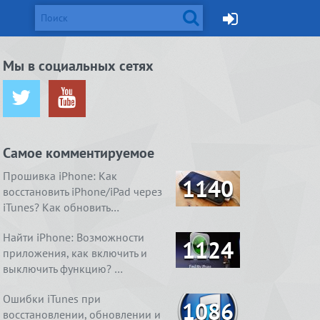
d и Mac
Мы в социальных сетях
ется от
жейлбрейк с
Apple готовит монитор
Вышел джейлбрейк для iOS
ничения …
сстан…
Thunderbolt Retina 5K…
8.4. Даже два
Самое комментируемое
ия
1. Ничего
4 способа, как очистить
Real Boxing 2 ROCKY.
содержимое
 умный
справления
«Другое» на айфоне …
Хлеба и зрелищ
Прошивка iPhone: Как
1140
восстановить iPhone/iPad через
iTunes? Как обновить…
Найти iPhone: Возможности
1124
приложения, как включить и
выключить функцию? …
Ошибки iTunes при
1086
восстановлении, обновлении и