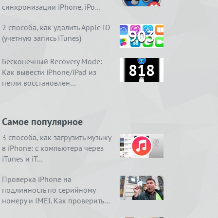
синхронизации iPhone, iPo…
2 способа, как удалить Apple ID
903
(учетную запись iTunes)
Бесконечный Recovery Mode:
818
Как вывести iPhone/iPad из
петли восстановлен…
Самое популярное
3 способа, как загрузить музыку
в iPhone: с компьютера через
iTunes и iT…
Проверка iPhone на
подлинность по серийному
номеру и IMEI. Как проверить…