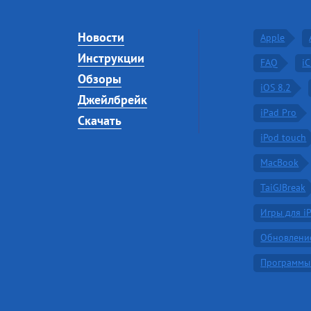
Новости
Apple
Инструкции
FAQ
i
Обзоры
iOS 8.2
Джейлбрейк
iPad Pro
Скачать
iPod touch
MacBook
TaiGJBreak
Игры для i
Обновлени
Программы