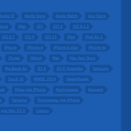
Apple ID
Apple Store
Apple Watch
App Store
Cloud
iMac
iOS
iOS 8
iOS 8.1.3
iOS 8.3
iOS 9
iOS 13
iPad
iPad Air 2
iPhone
iPhone 6
iPhone 6 plus
iPhone 6s
iTunes
iWatch
Mac
Mac App Store
MacBook Air
OS X
OS X Yosemite
Samsung
Touch ID
WWDC 2014
Джейлбрейк
Pad
Игры для iPhone
Инструкции
Концепт
е
Патенты
Программы для iPhone
 для Mac OS X
Советы