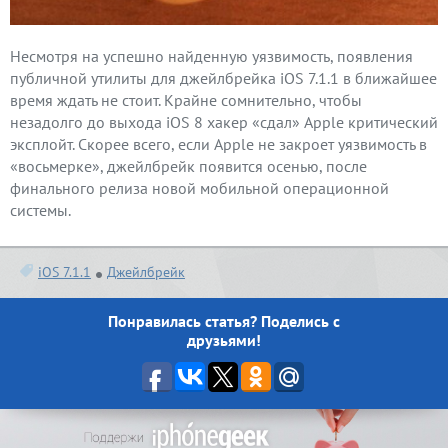
Несмотря на успешно найденную уязвимость, появления
публичной утилиты для джейлбрейка iOS 7.1.1 в ближайшее
время ждать не стоит. Крайне сомнительно, чтобы
незадолго до выхода iOS 8 хакер «сдал» Apple критический
эксплойт. Скорее всего, если Apple не закроет уязвимость в
«восьмерке», джейлбрейк появится осенью, после
финального релиза новой мобильной операционной
системы.
iOS 7.1.1
Джейлбрейк
Понравилась статья? Поделись с
друзьями!