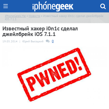
iPhoneGeek.Me
»
Новости
» Известный хакер i0n1c сделал джейлбрейк
iOS 7.1.1
Известный хакер i0n1c сделал
джейлбрейк iOS 7.1.1
0
19.05.2014
|
Юрий Высоцкий