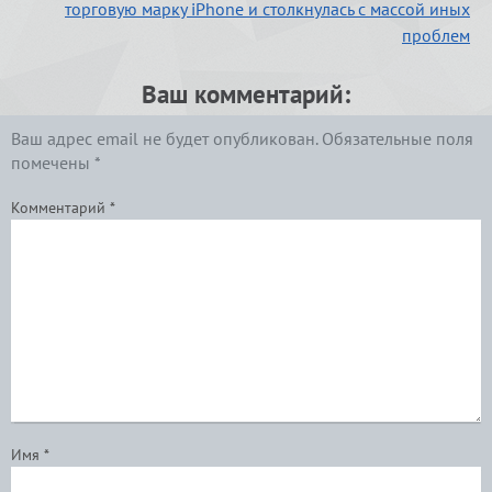
торговую марку iPhone и столкнулась с массой иных
проблем
Ваш комментарий:
Ваш адрес email не будет опубликован.
Обязательные поля
помечены
*
Комментарий
*
Имя
*