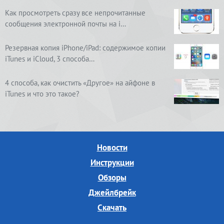
Как просмотреть сразу все непрочитанные
сообщения электронной почты на i…
Резервная копия iPhone/iPad: содержимое копии
iTunes и iCloud, 3 способа…
4 способа, как очистить «Другое» на айфоне в
iTunes и что это такое?
Новости
Инструкции
Обзоры
Джейлбрейк
Скачать