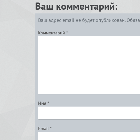
Ваш комментарий:
Ваш адрес email не будет опубликован.
Обяза
Комментарий
*
Имя
*
Email
*