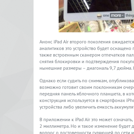
Анонс iPad Air второго поколения ожидаетс
аналитиков это устройство будет оснащено
также встроенным сканером отпечатков пальц
снятия блокировки и подтверждения покупок 
нынешние размеры – диагональ 9,7 дюйма. 
Однако если судить по снимкам, опубликов
возможно готовит своим поклонникам очер
передняя панель яблочного планшета, в ко
конструкция используется в смартфонах iP
устройства либо увеличить емкость аккумуля
В приложении к iPad Air это может означать,
2 миллиметра. Но и такое изменение будет 
вопрос о достоверности гуляющей по сети и