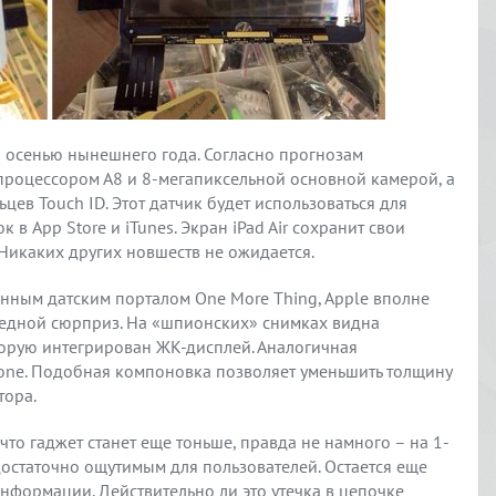
я осенью нынешнего года. Согласно прогнозам
 процессором А8 и 8-мегапиксельной основной камерой, а
ев Touch ID. Этот датчик будет использоваться для
в App Store и iTunes. Экран iPad Air сохранит свои
Никаких других новшеств не ожидается.
анным датским порталом One More Thing, Apple вполне
едной сюрприз. На «шпионских» снимках видна
торую интегрирован ЖК-дисплей. Аналогичная
hone. Подобная компоновка позволяет уменьшить толщину
тора.
 что гаджет станет еще тоньше, правда не намного – на 1-
достаточно ощутимым для пользователей. Остается еще
нформации. Действительно ли это утечка в цепочке