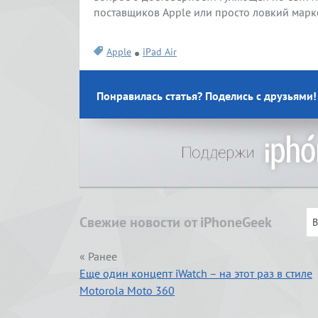
поставщиков Apple или просто ловкий марк
Apple
iPad Air
Понравилась статья? Поделись с друзьями!
Свежие новости от iPhoneGeek
« Ранее
Еще один концепт iWatch – на этот раз в стиле
Motorola Moto 360