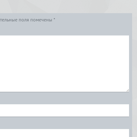
тельные поля помечены
*