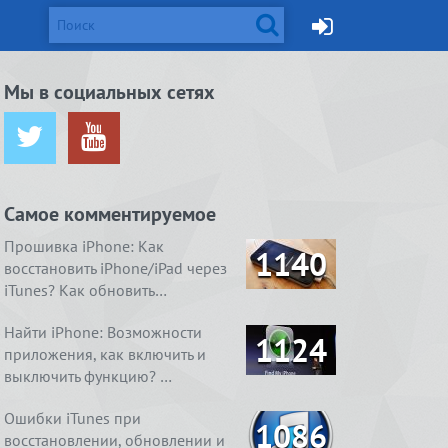
d и Mac
Мы в социальных сетях
ется от
жейлбрейк с
Apple готовит монитор
Вышел джейлбрейк для iOS
ничения …
сстан…
Thunderbolt Retina 5K…
8.4. Даже два
Самое комментируемое
ия
1. Ничего
4 способа, как очистить
Real Boxing 2 ROCKY.
содержимое
 умный
справления
«Другое» на айфоне …
Хлеба и зрелищ
Прошивка iPhone: Как
1140
восстановить iPhone/iPad через
iTunes? Как обновить…
Найти iPhone: Возможности
1124
приложения, как включить и
выключить функцию? …
Ошибки iTunes при
1086
восстановлении, обновлении и