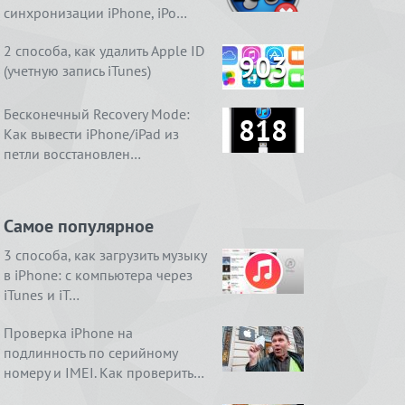
синхронизации iPhone, iPo…
2 способа, как удалить Apple ID
903
(учетную запись iTunes)
Бесконечный Recovery Mode:
818
Как вывести iPhone/iPad из
петли восстановлен…
Самое популярное
3 способа, как загрузить музыку
в iPhone: с компьютера через
iTunes и iT…
Проверка iPhone на
подлинность по серийному
номеру и IMEI. Как проверить…