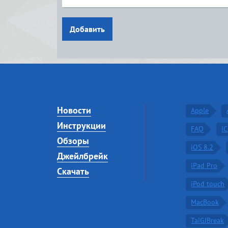
Добавить
Новости
Apple
Инструкции
FAQ
i
Обзоры
iOS 8.2
Джейлбрейк
iPad Pro
Скачать
iPod touch
MacBook
TaiGJBreak