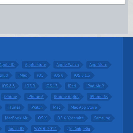
Apple ID
Apple Store
Apple Watch
App Store
Cloud
iMac
iOS
iOS 8
iOS 8.1.3
iOS 8.3
iOS 9
iOS 13
iPad
iPad Air 2
iPhone
iPhone 6
iPhone 6 plus
iPhone 6s
iTunes
iWatch
Mac
Mac App Store
MacBook Air
OS X
OS X Yosemite
Samsung
Touch ID
WWDC 2014
Джейлбрейк