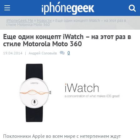
iPhoneGeek.Me
»
Новости
» Еще один концепт iWatch – на этот раз в
стиле Motorola Moto 360
Еще один концепт iWatch – на этот раз в
стиле Motorola Moto 360
0
19.04.2014
|
Андрей Соловьёв
Поклонники Apple во всем мире с нетерпением ждут