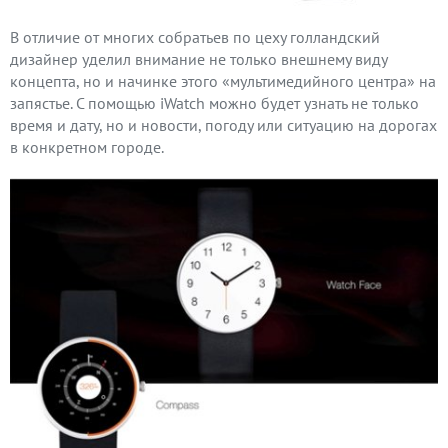
В отличие от многих собратьев по цеху голландский
дизайнер уделил внимание не только внешнему виду
концепта, но и начинке этого «мультимедийного центра» на
запястье. С помощью iWatch можно будет узнать не только
время и дату, но и новости, погоду или ситуацию на дорогах
в конкретном городе.