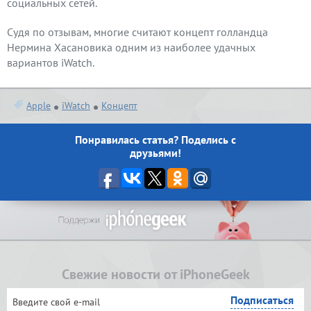
социальных сетей.
Судя по отзывам, многие считают концепт голландца
Нермина Хасановика одним из наиболее удачных
вариантов iWatch.
Apple
iWatch
Концепт
Понравилась статья? Поделись с
друзьями!
Свежие новости от iPhoneGeek