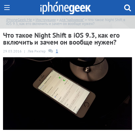
iPhoneGeek.Me
»
Инструкции
»
для "чайников"
» Что такое Night Shift в
iOS 9.3, как его включить и зачем он вообще нужен?
Что такое Night Shift в iOS 9.3, как его
включить и зачем он вообще нужен?
1
29.03.2016
|
Лев Рихтер