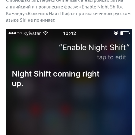
С помощью Siri. Переключите язык в настройках Siri на
английский и произнесите фразу: «Enable Night Shift».
Команду «Включить Найт Шифт» при включенном русском
языке Siri не понимает.