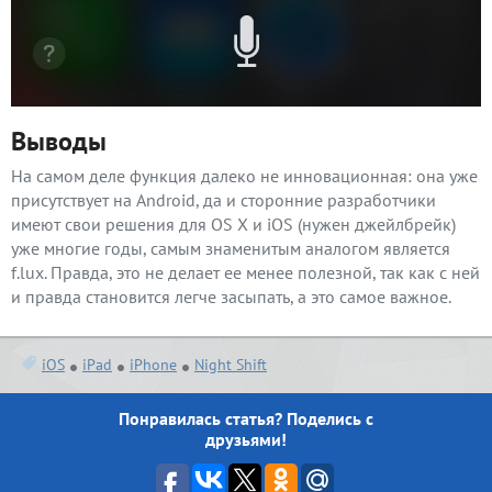
Выводы
На самом деле функция далеко не инновационная: она уже
присутствует на Android, да и сторонние разработчики
имеют свои решения для OS X и iOS (нужен джейлбрейк)
уже многие годы, самым знаменитым аналогом является
f.lux. Правда, это не делает ее менее полезной, так как с ней
и правда становится легче засыпать, а это самое важное.
iOS
iPad
iPhone
Night Shift
Понравилась статья? Поделись с
друзьями!