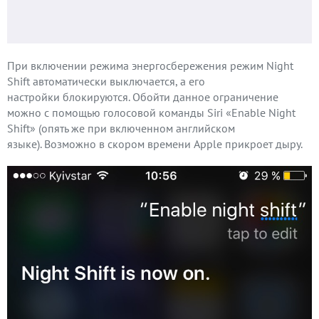
При включении режима энергосбережения режим Night
Shift автоматически выключается, а его
настройки блокируются. Обойти данное ограничение
можно с помощью голосовой команды Siri «Enable Night
Shift» (опять же при включенном английском
языке). Возможно в скором времени Apple прикроет дыру.