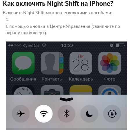
Как включить Night Shift на iPhone?
Включить Night Shift можно несколькими способами:
С помощью кнопки в Центре Управления (свайпните по
экрану снизу вверх).