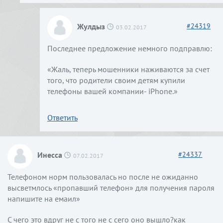
Жулдыз
#
24319
03.02.2017
Последнее предложение немного подправлю:
«Жаль, теперь мошенники наживаются за счет
того, что родители своим детям купили
телефоны вашей компании- iPhone.»
Ответить
Инесса
#
24337
07.02.2017
Телефоном норм пользовалась но после не ожиданно
высветмлось «пропавший телефон» для получения пароля
напишите на емаил»
С чего это вдруг не с того не с сего оно вышло?как