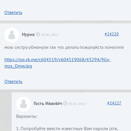
Ответить
Нурик
#
24220
03.01.2017
мою сестру обманули так что делать пожалуйста помогите
https://pp.vk.me/c604519/v604519068/43294/9Gv-
mzx_Omw.jpg
Ответить
Гость ИванЫч
#
24227
05.01.2017
Варианты:
1. Попробуйте ввести известные Вам пароли (хтя,