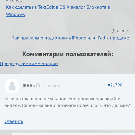
Как сделать из TextEdit в OS X аналог Блокнота в
Windows
Далее »
Как правильно подготовить iPhone или iPad к продаже
Комментарии пользователей:
Навигация
Предыдущие комментарии
по
комментариям
ЖААк
#
21790
05.04.2016
Если на планшете не установлено приложение «найти
айпад». Пароль на айди поменять получилось. Что дальше?
Ответить