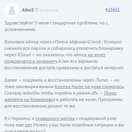
AikoS
#
23422
09.08.2016
Здравствуйте! У меня стандартная проблема, но с
усложнениями.
Взломали айпод через «Поиск айфона»iCloud . Успешно
сменила все пароли и собиралась отключить блокировку
через iCloud — но оказалось, что айпод
не хочет
подключатся к интернету
. А там все варианты
восстановления доступа привязаны к доступу в интернет.
Далее — подумала о восстановлении через iTunes — но
тоже заковырка вышла.
Кнопка Home на днях сломалась
.
Скачала redsn0w чтобы перейти в режим dfu —
iTunes
жалуется на блокировку
и работать не хочет. Программы
для восстановления делают то же.
Я с Украины, а
сервисного центра
с поддержкой у нас
пока еще
нет
. Может, у вас были подобные ситуации и вы
подскажете выход?