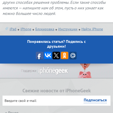
других способах решения проблемы. Если такие способы
имеются — напишите нам об этом, пусть о них узнает как
можно большее число людей.
iPad
iPhone
Блокировка
Инструкции
Найти iPhone
Понравилась статья? Поделись с
друзьями!
Свежие новости от iPhoneGeek
« Ранее