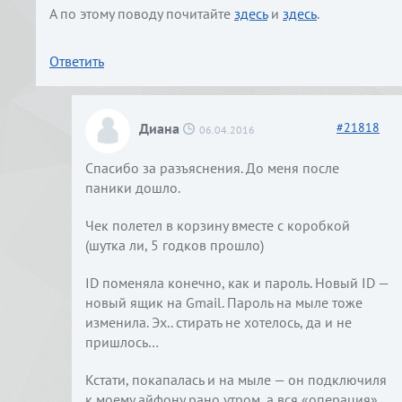
А по этому поводу почитайте
здесь
и
здесь
.
Ответить
Диана
#
21818
06.04.2016
Спасибо за разъяснения. До меня после
паники дошло.
Чек полетел в корзину вместе с коробкой
(шутка ли, 5 годков прошло)
ID поменяла конечно, как и пароль. Новый ID —
новый ящик на Gmail. Пароль на мыле тоже
изменила. Эх.. стирать не хотелось, да и не
пришлось…
Кстати, покапалась и на мыле — он подключиля
к моему айфону рано утром, а вся «операция»