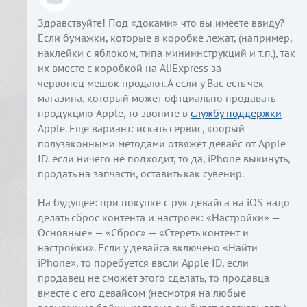
Здравствуйте! Под «доками» что вы имеете ввиду?
Если бумажки, которые в коробке лежат, (например,
наклейки с яблоком, типа миниинструкций и т.п.), так
их вместе с коробкой на AliExpress за
червонец мешок продают. А если у Вас есть чек
магазина, который может офтциально продавать
продукцию Apple, то звоните в
службу поддержки
Apple. Ещё вариант: искать сервис, коорый
полузаконными методами отвяжет девайс от Apple
ID. если ничего не подходит, то да, iPhone выкинуть,
продать на запчасти, оставить как сувенир.
На будущее: при покупке с рук девайса на iOS надо
делать сброс контента и настроек: «Настройки» —
Основные» — «Сброс» — «Стереть контент и
настройки». Если у девайса включено «Найти
iPhone», то поребуется ввсли Apple ID, если
продавец не сможет этого сделать, то продавца
вместе с его девайсом (несмотря на любые