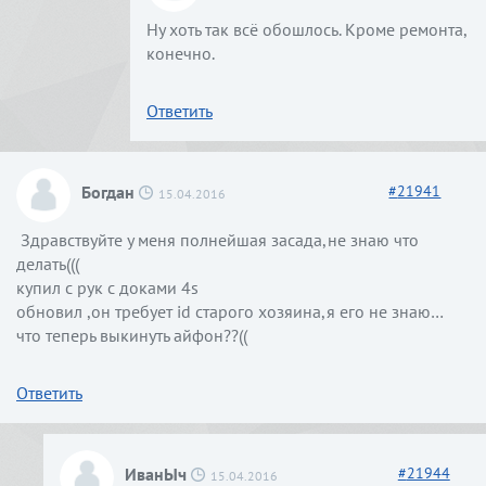
Ну хоть так всё обошлось. Кроме ремонта,
конечно.
Ответить
Богдан
#
21941
15.04.2016
Здравствуйте у меня полнейшая засада,не знаю что
делать(((
купил с рук с доками 4s
обновил ,он требует id старого хозяина,я его не знаю…
что теперь выкинуть айфон??((
Ответить
ИванЫч
#
21944
15.04.2016