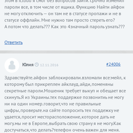
этом в icloud я смог без вопросов зайти. срочно изменил
пароли все, в том числе от ящика. Функцию Найти айфон
не могу отключить — он там не в статусе пропажи и не в
статусе оффлайн. Мне нужно там просто стереть его?
А потом что делать??? Как это 4значный пароль узнать???
Ответить
Юлия
#
24006
12.11.2016
Здравствуйте.айфон заблокировали.взломали все:мейл, к
которому был прикреплен айклауд,айди,поменяны
секретные пароли.Мошеник требует выкуп и обещает все
скинуть.Я из Украины.тех поддержке позвонитиь не могу
ни на один номер.говорит,что не правильные
цифры,проверьте.на сайте попросить тех поддежку не
удается,просит месторасположение,которое дать не
могу.мы не в Европе,выбрать свою страну я не могу.Как
достучаться,что делать?телефон очень важен для меня.