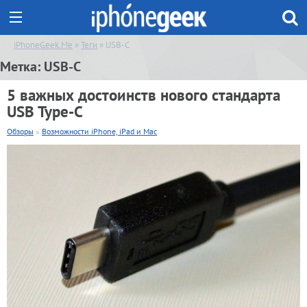
iPhoneGeek.Me
»
Теги
» USB-C
Метка:
USB-C
5 важных достоинств нового стандарта
USB Type-C
Обзоры
»
Возможности iPhone, iPad и Mac