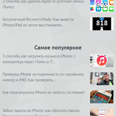
2 способа, как удалить Apple ID (учетную запись
903
iTunes)
Бесконечный Recovery Mode: Как вывести
818
iPhone/iPad из петли восстановлен…
Самое популярное
3 способа, как загрузить музыку в iPhone: с
компьютера через iTunes и iT…
Проверка iPhone на подлинность по серийному
номеру и IMEI. Как проверить…
Как перезагрузить iPhone из любого состояния?
Забыл пароль на iPhone: как сбросить пароль