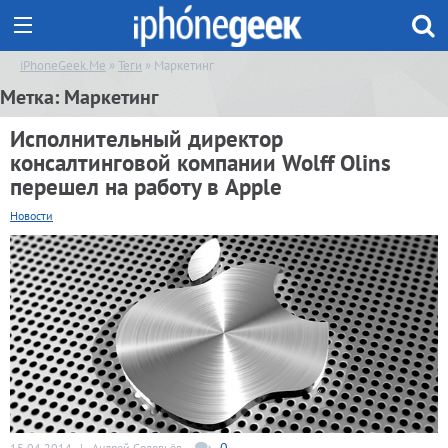
iPhoneGeek.Me
»
Теги
» Маркетинг
Метка:
Маркетинг
Исполнительный директор
консалтинговой компании Wolff Olins
перешел на работу в Apple
Новости
0
15.04.2014
|
Андрей Соловьёв