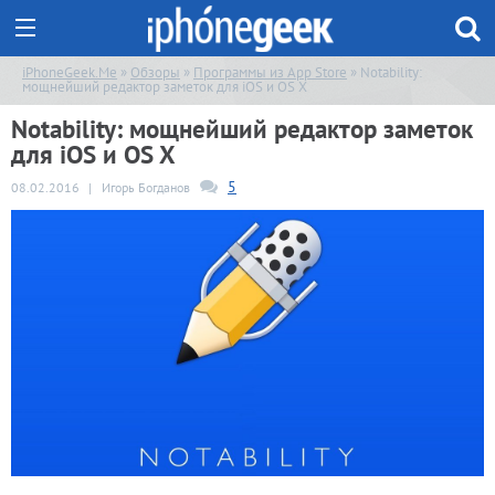
iPhoneGeek.Me
»
Обзоры
»
Программы из App Store
» Notability:
мощнейший редактор заметок для iOS и OS X
Notability: мощнейший редактор заметок
для iOS и OS X
5
08.02.2016
|
Игорь Богданов