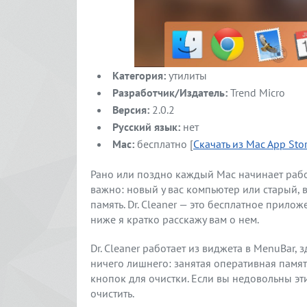
Категория:
утилиты
Разработчик/Издатель:
Trend Micro
Версия:
2.0.2
Русский язык:
нет
Mac:
бесплатно [
Скачать из Mac App Sto
Рано или поздно каждый Mac начинает рабо
важно: новый у вас компьютер или старый, 
память. Dr. Cleaner — это бесплатное прилож
ниже я кратко расскажу вам о нем.
Dr. Cleaner работает из виджета в MenuBar,
ничего лишнего: занятая оперативная памят
кнопок для очистки. Если вы недовольны э
очистить.