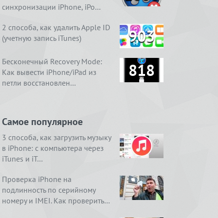
синхронизации iPhone, iPo…
2 способа, как удалить Apple ID
903
(учетную запись iTunes)
Бесконечный Recovery Mode:
818
Как вывести iPhone/iPad из
петли восстановлен…
Самое популярное
3 способа, как загрузить музыку
в iPhone: с компьютера через
iTunes и iT…
Проверка iPhone на
подлинность по серийному
номеру и IMEI. Как проверить…