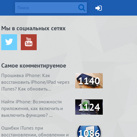
d и Mac
Мы в социальных сетях
ется от
жейлбрейк с
Apple готовит монитор
Вышел джейлбрейк для iOS
ничения …
сстан…
Thunderbolt Retina 5K…
8.4. Даже два
Самое комментируемое
ия
1. Ничего
4 способа, как очистить
Real Boxing 2 ROCKY.
содержимое
 умный
справления
«Другое» на айфоне …
Хлеба и зрелищ
Прошивка iPhone: Как
1140
восстановить iPhone/iPad через
iTunes? Как обновить…
Найти iPhone: Возможности
1124
приложения, как включить и
выключить функцию? …
Ошибки iTunes при
1086
восстановлении, обновлении и