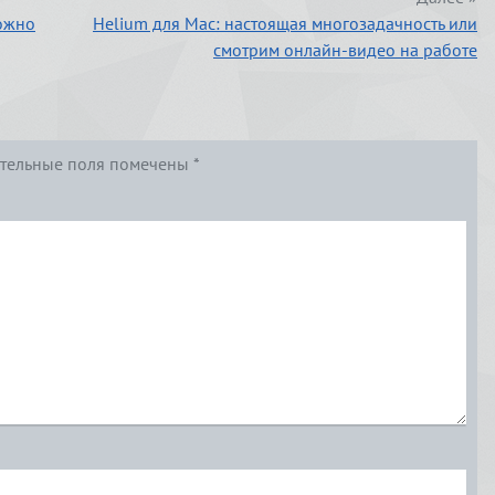
можно
Helium для Mac: настоящая многозадачность или
смотрим онлайн-видео на работе
тельные поля помечены
*