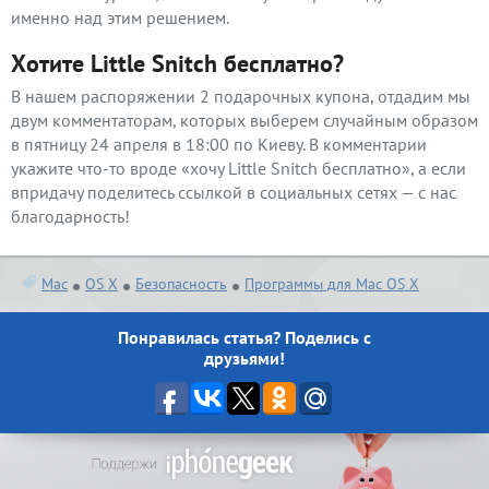
именно над этим решением.
Хотите Little Snitch бесплатно?
В нашем распоряжении 2 подарочных купона, отдадим мы
двум комментаторам, которых выберем случайным образом
в пятницу 24 апреля в 18:00 по Киеву. В комментарии
укажите что-то вроде «хочу Little Snitch бесплатно», а если
впридачу поделитесь ссылкой в социальных сетях — с нас
благодарность!
Mac
OS X
Безопасность
Программы для Mac OS X
Понравилась статья? Поделись с
друзьями!