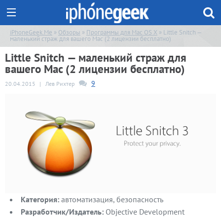
iPhoneGeek.Me
»
Обзоры
»
Программы для Mac OS X
» Little Snitch —
маленький страж для вашего Mac (2 лицензии бесплатно)
Little Snitch — маленький страж для
вашего Mac (2 лицензии бесплатно)
9
20.04.2015
|
Лев Рихтер
Категория:
автоматизация, безопасность
Разработчик/Издатель:
Objective Development