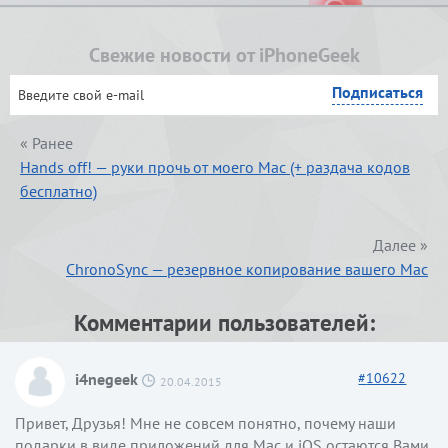
Свежие новости от iPhoneGeek
« Ранее
Hands off! — руки прочь от моего Mac (+ раздача кодов
бесплатно)
Далее »
ChronoSync — резервное копирование вашего Mac
Комментарии пользователей:
i4negeek
#
10622
20.04.2015
Привет, Друзья! Мне не совсем понятно, почему наши
подарки в виде приложений для Mac и iOS остаются Вами