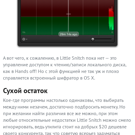
А вот чего, к сожалению, в Little Snitch пока нет — это
управление доступом к чтению/записи локального диска,
как в Hands off! Но с этой функцией не так уж и плохо
справляется встроенный шифратор в OS X.
Сухой остаток
Кое-где программы настолько одинаковы, что выбирать
между ними незачем, достаточно подбросить монетку. Но
при желании найти различия все же можно, при этом
любые относительные недостатки Little Snitch можно смело
игнорировать, ведь утилита стоит на добрых $20 дешевле
своего конкурента, так что советую всерьез задуматься