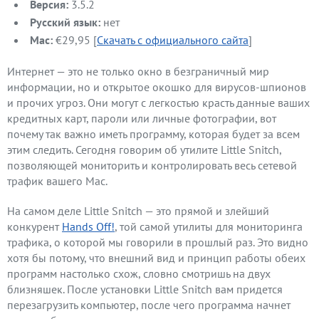
Версия:
3.5.2
Русский язык:
нет
Mac:
€29,95 [
Скачать с официального сайта
]
Интернет — это не только окно в безграничный мир
информации, но и открытое окошко для вирусов-шпионов
и прочих угроз. Они могут с легкостью красть данные ваших
кредитных карт, пароли или личные фотографии, вот
почему так важно иметь программу, которая будет за всем
этим следить. Сегодня говорим об утилите Little Snitch,
позволяющей мониторить и контролировать весь сетевой
трафик вашего Mac.
На самом деле Little Snitch — это прямой и злейший
конкурент
Hands Off!
, той самой утилиты для мониторинга
трафика, о которой мы говорили в прошлый раз. Это видно
хотя бы потому, что внешний вид и принцип работы обеих
программ настолько схож, словно смотришь на двух
близняшек. После установки Little Snitch вам придется
перезагрузить компьютер, после чего программа начнет