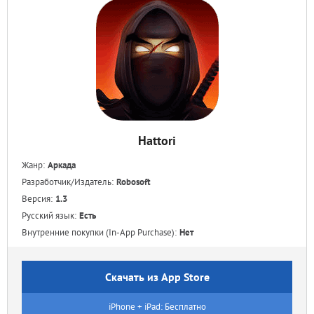
Hattori
Жанр:
Аркада
Разработчик/Издатель:
Robosoft
Версия:
1.3
Русский язык:
Есть
Внутренние покупки (In-App Purchase):
Нет
Скачать из App Store
iPhone + iPad: Бесплатно