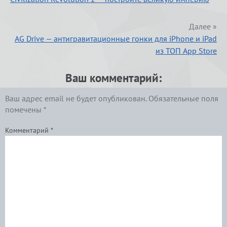
Далее »
AG Drive — антигравитационные гонки для iPhone и iPad
из ТОП App Store
Ваш комментарий:
Ваш адрес email не будет опубликован.
Обязательные поля
помечены
*
Комментарий
*