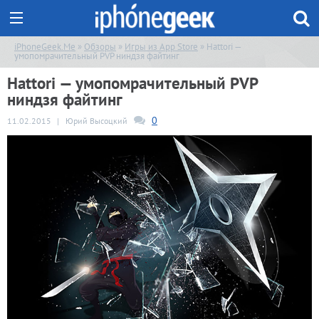
iPhoneGeek.Me
»
Обзоры
»
Игры из App Store
» Hattori —
умопомрачительный PVP ниндзя файтинг
Hattori — умопомрачительный PVP
ниндзя файтинг
0
11.02.2015
|
Юрий Высоцкий