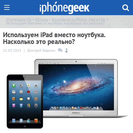
iPhoneGeek.Me
»
Обзоры
»
Возможности iPhone, iPad и Mac
»
Используем iPad вместо ноутбука. Насколько это реально?
Используем iPad вместо ноутбука.
Насколько это реально?
2
21.03.2015
|
Дмитрий Бадигин