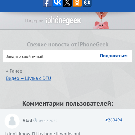
Свежие новости от iPhoneGeek
« Ранее
Видео — Шутка с DFU
Комментарии пользователей:
Vlad
#
260494
09.12.2022
I don’t know I’ll try hope it works out