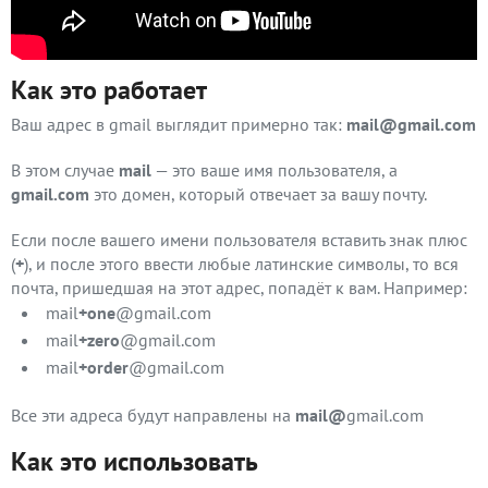
Как это работает
Ваш адрес в gmail выглядит примерно так:
mail@gmail.com
В этом случае
mail
— это ваше имя пользователя, а
gmail.com
это домен, который отвечает за вашу почту.
Если после вашего имени пользователя вставить знак плюс
(
+
), и после этого ввести любые латинские символы, то вся
почта, пришедшая на этот адрес, попадёт к вам. Например:
mail
+one
@gmail.com
mail
+zero
@gmail.com
mail
+order
@gmail.com
Все эти адреса будут направлены на
mail@
gmail.com
Как это использовать