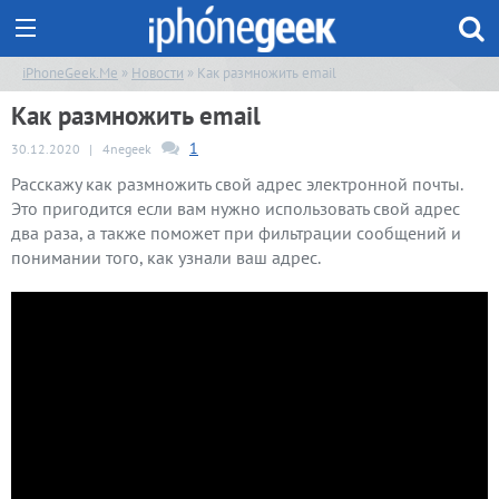
iPhoneGeek.Me
»
Новости
» Как размножить email
Как размножить email
1
30.12.2020
|
4negeek
Расскажу как размножить свой адрес электронной почты.
Это пригодится если вам нужно использовать свой адрес
два раза, а также поможет при фильтрации сообщений и
понимании того, как узнали ваш адрес.