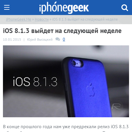
iPhoneGeek.Me
»
Новости
» iOS 8.1.3 выйдет на следующей неделе
iOS 8.1.3 выйдет на следующей неделе
0
10.01.2015
|
Юрий Высоцкий
В конце прошлого года нам уже предрекали релиз iOS 8.1.3