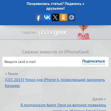
Понравилась статья? Поделись с
друзьями!
Свежие новости от iPhoneGeek
« Ранее
[CES 2015] Чехол для iPhone 6, позволяющий экономить
батарею
Далее »
В лондонском Apple Store на витрине появились
«живые» обложки Smart Cover