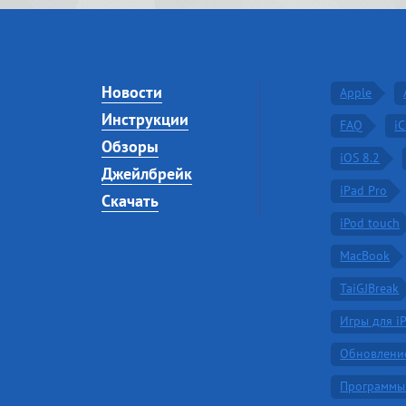
Новости
Apple
Инструкции
FAQ
i
Обзоры
iOS 8.2
Джейлбрейк
iPad Pro
Скачать
iPod touch
MacBook
TaiGJBreak
Игры для i
Обновлени
Программы