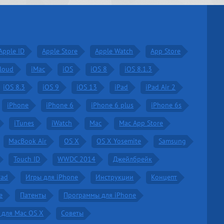
Apple ID
Apple Store
Apple Watch
App Store
Cloud
iMac
iOS
iOS 8
iOS 8.1.3
iOS 8.3
iOS 9
iOS 13
iPad
iPad Air 2
iPhone
iPhone 6
iPhone 6 plus
iPhone 6s
iTunes
iWatch
Mac
Mac App Store
MacBook Air
OS X
OS X Yosemite
Samsung
Touch ID
WWDC 2014
Джейлбрейк
Pad
Игры для iPhone
Инструкции
Концепт
е
Патенты
Программы для iPhone
 для Mac OS X
Советы