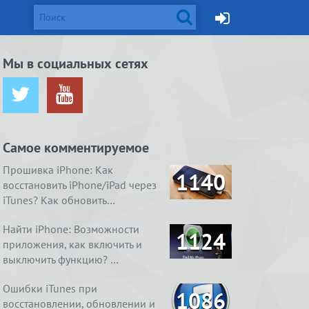
d и Mac
Мы в социальных сетях
ется от
жейлбрейк с
Apple готовит монитор
Вышел джейлбрейк для iOS
ничения …
сстан…
Thunderbolt Retina 5K…
8.4. Даже два
Самое комментируемое
ия
1. Ничего
4 способа, как очистить
Real Boxing 2 ROCKY.
содержимое
 умный
справления
«Другое» на айфоне …
Хлеба и зрелищ
Прошивка iPhone: Как
1140
восстановить iPhone/iPad через
iTunes? Как обновить…
Найти iPhone: Возможности
1124
приложения, как включить и
выключить функцию? …
Ошибки iTunes при
1086
восстановлении, обновлении и