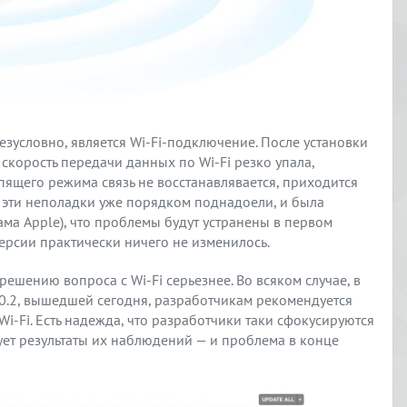
езусловно, является Wi-Fi-подключение. После установки
скорость передачи данных по Wi-Fi резко упала,
спящего режима связь не восстанавлявается, приходится
се эти неполадки уже порядком поднадоели, и была
ама Apple), что проблемы будут устранены в первом
версии практически ничего не изменилось.
ешению вопроса с Wi-Fi серьезнее. Во всяком случае, в
10.2, вышедшей сегодня, разработчикам рекомендуется
i-Fi. Есть надежда, что разработчики таки сфокусируются
рует результаты их наблюдений — и проблема в конце