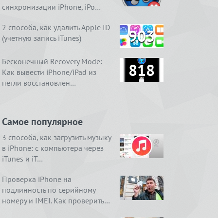
синхронизации iPhone, iPo…
2 способа, как удалить Apple ID
903
(учетную запись iTunes)
Бесконечный Recovery Mode:
818
Как вывести iPhone/iPad из
петли восстановлен…
Самое популярное
3 способа, как загрузить музыку
в iPhone: с компьютера через
iTunes и iT…
Проверка iPhone на
подлинность по серийному
номеру и IMEI. Как проверить…