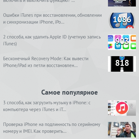
включить и выключить функцию? …
Ошибки iTunes при восстановлении, обновлении
1086
и синхронизации iPhone, iPo…
2 способа, как удалить Apple ID (учетную запись
903
iTunes)
Бесконечный Recovery Mode: Как вывести
818
iPhone/iPad из петли восстановлен…
Самое популярное
3 способа, как загрузить музыку в iPhone: с
компьютера через iTunes и iT…
Проверка iPhone на подлинность по серийному
номеру и IMEI. Как проверить…