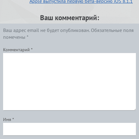
Apple выпустила первую бета-версию iOS 8.1.1
Ваш комментарий:
Ваш адрес email не будет опубликован.
Обязательные поля
помечены
*
Комментарий
*
Имя
*