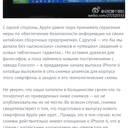
С одной стороны, Apple давно пора принимать серьезные
меры по обеспечению безопасности информации на своих
китайских сборочных предприятиях. С другой — что бы мы
делали без «шпионских» снимков и «утекших» сведений о
новых «яблочных» гаджетах… Но оставим дуализм для
философов, а пока займемся новыми поступлениями с
завода Foxconn — в преддверии начала выпуска iPhone 6
китайцы выложили в сеть снимки штампов для корпуса
этого смартфона, а заодно и его технологические схемы.
Не уверен, что наши читатели в большинстве своем что-то
почерпнут из приведенных ниже снимков — но не
опубликовать мы их не могли. Во всяком случае, снимки
свидетельствуют о том, что подготовка к выпуску нового
смартфона Apple уже идет… Правда, это в том случае, если
снимки действительно имеют отношение к iPhone 6, что в
случае с китайскими «шпионами» мы утверждать не