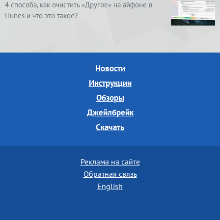
4 способа, как очистить «Другое» на айфоне в
iTunes и что это такое?
Новости
Инструкции
Обзоры
Джейлбрейк
Скачать
Реклама на сайте
Обратная связь
English